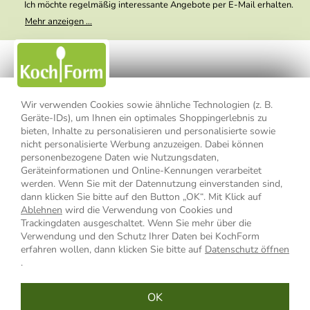
Ich möchte regelmäßig interessante Angebote per E-Mail erhalten.
Meine E-Mail-Adresse wird nicht an andere Unternehmen
Mehr anzeigen ...
weitergegeben. Zu statistischen Zwecken wird in anonymer Form
ausgewertet, welche Links im Newsletter geklickt werden. Dabei ist
nicht erkennbar, welche konkrete Person geklickt hat. Diese
Einwilligung zur Nutzung meiner E-Mail- Adresse für Werbezwecke
kann ich jederzeit mit Wirkung für die Zukunft widerrufen, indem ich
den Link "Abmelden" am Ende des Newsletters anklicke oder die
Option Newsletter im Mitgliederbereich deaktiviere. Die
Datenschutzerklärung
habe ich zur Kenntnis genommen.
Wir verwenden Cookies sowie ähnliche Technologien (z. B.
Geräte-IDs), um Ihnen ein optimales Shoppingerlebnis zu
bieten, Inhalte zu personalisieren und personalisierte sowie
Impressum
Datenschutzerklärung
AGB
nicht personalisierte Werbung anzuzeigen. Dabei können
personenbezogene Daten wie Nutzungsdaten,
Widerrufsbelehrung
Widerrufsformular
Geräteinformationen und Online-Kennungen verarbeitet
werden. Wenn Sie mit der Datennutzung einverstanden sind,
Vertrag widerrufen
dann klicken Sie bitte auf den Button „OK“. Mit Klick auf
Ablehnen
wird die Verwendung von Cookies und
Trackingdaten ausgeschaltet. Wenn Sie mehr über die
Verwendung und den Schutz Ihrer Daten bei KochForm
* Alle Preisangaben inkl. MwSt., bis 49,90 € Bestellwert zzgl.
erfahren wollen, dann klicken Sie bitte auf
Datenschutz öffnen
Versandkosten
, ab 49,90 € Bestellwert inkl.
Versandkosten
innerhalb
.
Deutschlands
OK