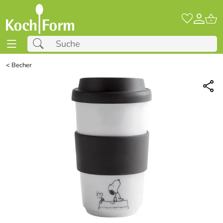
<
Becher