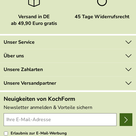
Versand in DE
45 Tage Widerrufsrecht
ab 49,90 Euro gratis
Unser Service
Kontakt
Über uns
Newsletter
Marken
Unsere Zahlarten
Mehrwertsteuerfrei
Neu
Retourenportal
Unsere Versandpartner
Angebote
FAQs
Made in Germany
Neuigkeiten von KochForm
Lieferbedingungen
Themen
Newsletter anmelden & Vorteile sichern
Delivery Terms
Wir über uns
Kundenlogin
Presse
Erlaubnis zur E-Mail-Werbung