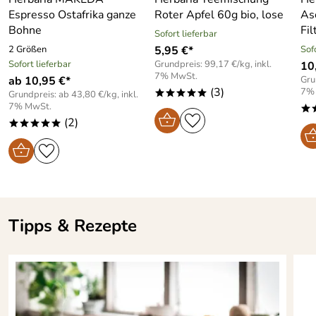
Espresso Ostafrika ganze
Roter Apfel 60g bio, lose
As
Bohne
Fil
Sofort lieferbar
2 Größen
5,95 €*
Sof
Sofort lieferbar
Grundpreis: 99,17 €/kg, inkl.
10
7% MwSt.
ab 10,95 €*
Gru
(3)
7%
Grundpreis: ab 43,80 €/kg, inkl.
*****
7% MwSt.
*
(2)
*****
Tipps & Rezepte