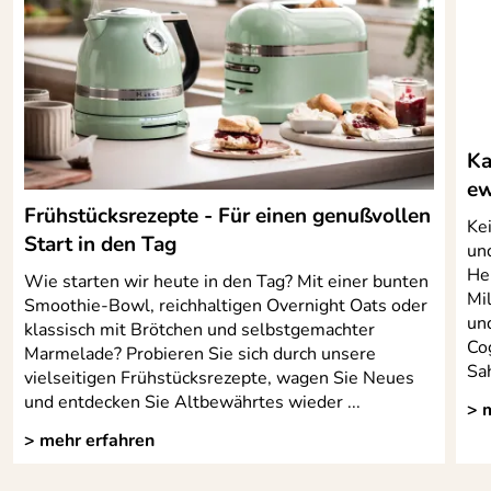
Ka
ew
Frühstücksrezepte - Für einen genußvollen
Kei
Start in den Tag
un
Hei
Wie starten wir heute in den Tag? Mit einer bunten
Mi
Smoothie-Bowl, reichhaltigen Overnight Oats oder
un
klassisch mit Brötchen und selbstgemachter
Co
Marmelade? Probieren Sie sich durch unsere
Sah
vielseitigen Frühstücksrezepte, wagen Sie Neues
und entdecken Sie Altbewährtes wieder ...
> 
> mehr erfahren