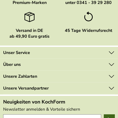
Premium-Marken
unter 0341 - 39 29 280
Versand in DE
45 Tage Widerrufsrecht
ab 49,90 Euro gratis
Unser Service
Kontakt
Über uns
Newsletter
Marken
Unsere Zahlarten
Mehrwertsteuerfrei
Neu
Retourenportal
Unsere Versandpartner
Angebote
FAQs
Made in Germany
Neuigkeiten von KochForm
Lieferbedingungen
Themen
Newsletter anmelden & Vorteile sichern
Delivery Terms
Wir über uns