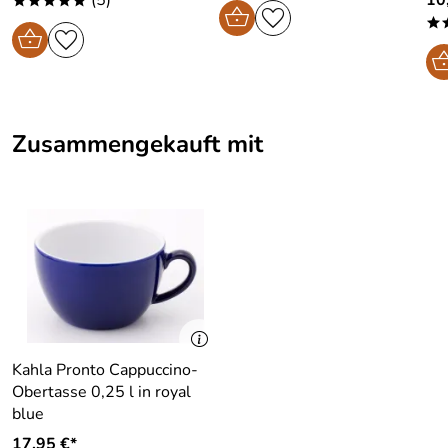
*****
*
Zusammengekauft mit
Kahla Pronto Cappuccino-
Obertasse 0,25 l in royal
blue
17,95 €*