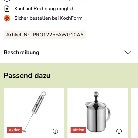
Kauf auf Rechnung möglich
Sicher bestellen bei KochForm
Artikel-Nr.: PRO1225FAWG10A6
Beschreibung
Kahla Pronto Cappuccino-Obertasse 0,25 l in pebble
stone.
Passend dazu
Eigenschaften von Kahla Pronto Cappuccino-Obertasse
0,25 l in pebble stone:
Hersteller: Porzellanmanufaktur Kahla/Thüringen GmbH,
Christian-Eckardt-Straße 38, 07768 Kahla,
service@kahlaporzellan.com