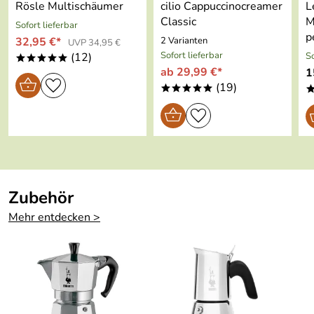
Rösle Multischäumer
cilio Cappuccinocreamer
L
Classic
M
Sofort lieferbar
p
32,95 €*
2 Varianten
UVP 34,95 €
Sofort lieferbar
(12)
So
*****
ab 29,99 €*
1
(19)
*****
Zubehör
Mehr entdecken >