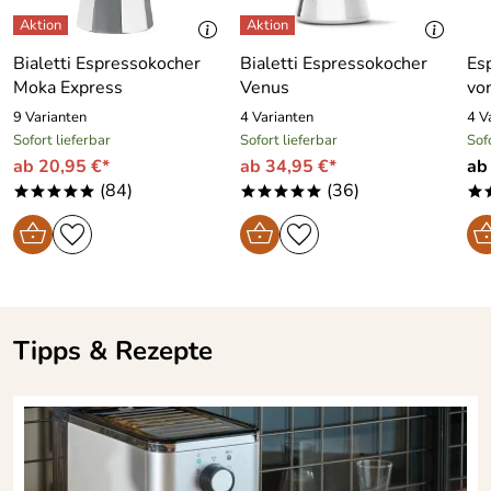
Bialetti Espressokocher
Bialetti Espressokocher
Es
Moka Express
Venus
von
9 Varianten
4 Varianten
4 V
Sofort lieferbar
Sofort lieferbar
Sof
ab 20,95 €*
ab 34,95 €*
ab
(84)
(36)
*****
*****
*
Tipps & Rezepte