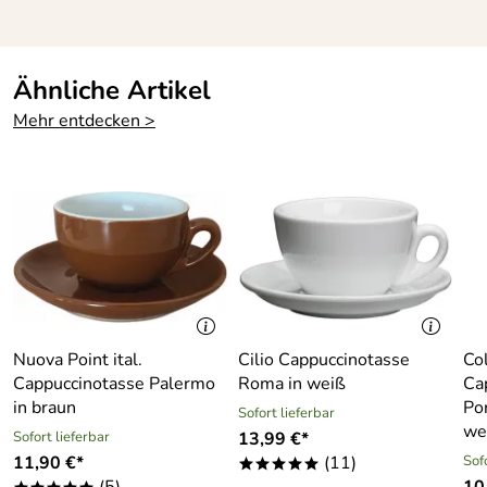
Ähnliche Artikel
Mehr entdecken >
Nuova Point ital.
Cilio Cappuccinotasse
Co
Cappuccinotasse Palermo
Roma in weiß
Ca
in braun
Po
Sofort lieferbar
we
Sofort lieferbar
13,99 €*
11,90 €*
(11)
Sof
*****
(5)
10