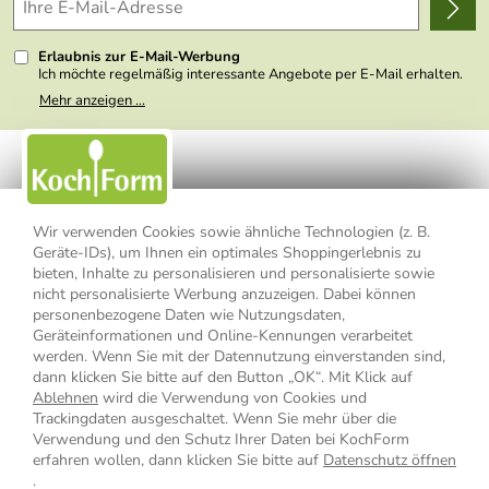
Kundenlogin
Presse
Erlaubnis zur E-Mail-Werbung
Ich möchte regelmäßig interessante Angebote per E-Mail erhalten.
Meine E-Mail-Adresse wird nicht an andere Unternehmen
Mehr anzeigen ...
weitergegeben. Zu statistischen Zwecken wird in anonymer Form
ausgewertet, welche Links im Newsletter geklickt werden. Dabei ist
nicht erkennbar, welche konkrete Person geklickt hat. Diese
Einwilligung zur Nutzung meiner E-Mail- Adresse für Werbezwecke
kann ich jederzeit mit Wirkung für die Zukunft widerrufen, indem ich
den Link "Abmelden" am Ende des Newsletters anklicke oder die
Option Newsletter im Mitgliederbereich deaktiviere. Die
Datenschutzerklärung
habe ich zur Kenntnis genommen.
Wir verwenden Cookies sowie ähnliche Technologien (z. B.
Geräte-IDs), um Ihnen ein optimales Shoppingerlebnis zu
bieten, Inhalte zu personalisieren und personalisierte sowie
Impressum
Datenschutzerklärung
AGB
nicht personalisierte Werbung anzuzeigen. Dabei können
personenbezogene Daten wie Nutzungsdaten,
Widerrufsbelehrung
Widerrufsformular
Geräteinformationen und Online-Kennungen verarbeitet
werden. Wenn Sie mit der Datennutzung einverstanden sind,
Vertrag widerrufen
dann klicken Sie bitte auf den Button „OK“. Mit Klick auf
Ablehnen
wird die Verwendung von Cookies und
Trackingdaten ausgeschaltet. Wenn Sie mehr über die
Verwendung und den Schutz Ihrer Daten bei KochForm
* Alle Preisangaben inkl. MwSt., bis 49,90 € Bestellwert zzgl.
erfahren wollen, dann klicken Sie bitte auf
Datenschutz öffnen
Versandkosten
, ab 49,90 € Bestellwert inkl.
Versandkosten
innerhalb
.
Deutschlands