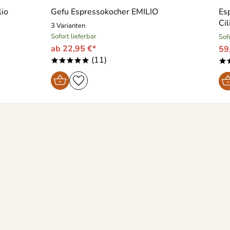
lio
Gefu Espressokocher EMILIO
Es
Cil
3 Varianten
Sofort lieferbar
Sof
ab 22,95 €*
59
(11)
*****
*