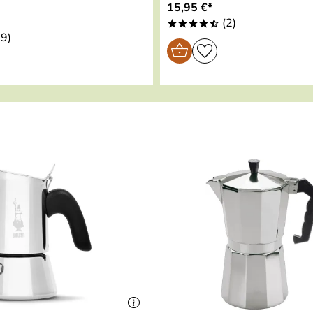
15,95 €*
(2)
****/
9)