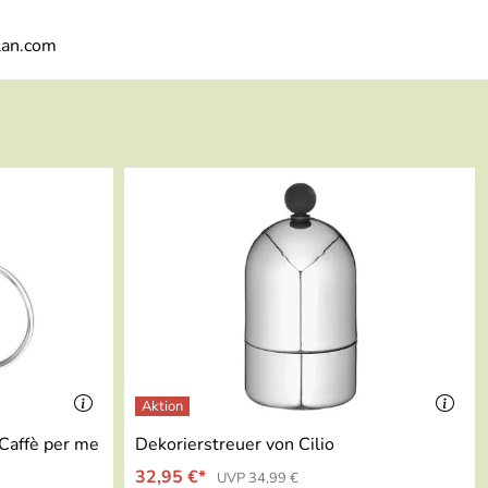
lan.com
Caffè per me
Dekorierstreuer von Cilio
32,95 €*
UVP 34,99 €