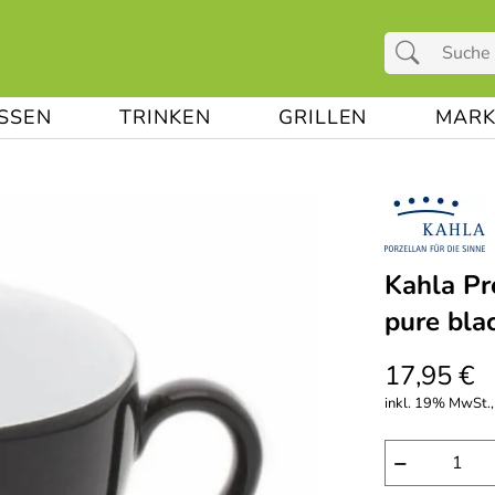
ESSEN
TRINKEN
GRILLEN
MARK
Kahla Pr
pure bla
17,95 €
inkl. 19% MwSt.,
−