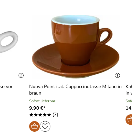
se von
Nuova Point ital. Cappuccinotasse Milano in
Ka
braun
in
Sofort lieferbar
Sof
9,90 €*
14
(7)
*****