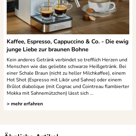
Kaufdatum: 30.11.2021
Hersteller: Porzellanmanufaktur Kahla/Thüringen GmbH,
Bewertungsdatum: 11.12.2021
Christian-Eckardt-Straße 38, 07768 Kahla,
service@kahlaporzellan.com
Kaffee, Espresso, Cappuccino & Co. - Die ewig
junge Liebe zur braunen Bohne
Kein anderes Getränk verbindet so trefflich Herzen und
Menschen wie das geliebte schwarze Heißgetränk. Bei
einer Schale Braun (nicht zu heller Milchkaffee), einem
Hot Shot (Espresso mit Likör und Sahne) oder einem
Brûlot diabolique (mit Cognac und Cointreau flambierter
Mokka mit Sahnemützchen) lässt sich ...
> mehr erfahren