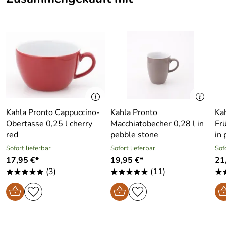
Kahla Pronto Cappuccino-
Kahla Pronto
Ka
Obertasse 0,25 l cherry
Macchiatobecher 0,28 l in
Fr
red
pebble stone
in 
Sofort lieferbar
Sofort lieferbar
Sof
17,95 €*
19,95 €*
21
(3)
(11)
*****
*****
*