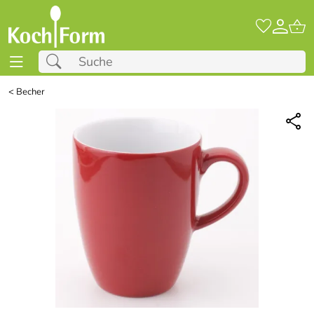
<
Becher