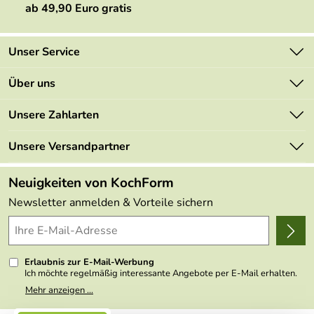
ab 49,90 Euro gratis
Unser Service
Kontakt
Über uns
Newsletter
Marken
Unsere Zahlarten
Mehrwertsteuerfrei
Neu
Retourenportal
Unsere Versandpartner
Angebote
FAQs
Made in Germany
Neuigkeiten von KochForm
Lieferbedingungen
Themen
Newsletter anmelden & Vorteile sichern
Delivery Terms
Wir über uns
Kundenlogin
Presse
Erlaubnis zur E-Mail-Werbung
Ich möchte regelmäßig interessante Angebote per E-Mail erhalten.
Meine E-Mail-Adresse wird nicht an andere Unternehmen
Mehr anzeigen ...
weitergegeben. Zu statistischen Zwecken wird in anonymer Form
ausgewertet, welche Links im Newsletter geklickt werden. Dabei ist