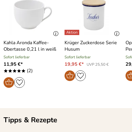
Hersteller: Porzellanmanufaktur Kahla/Thüringen GmbH,
Christian-Eckardt-Straße 38, 07768 Kahla,
service@kahlaporzellan.com
Kahla Aronda Kaffee-
Krüger Zuckerdose Serie
Op
Obertasse 0,21 l in weiß
Husum
Pe
Sofort lieferbar
Sofort lieferbar
Sof
11,95 €*
19,95 €*
29
UVP 25,50 €
(2)
*****
Tipps & Rezepte