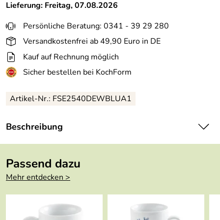
Lieferung: Freitag, 07.08.2026
Persönliche Beratung: 0341 - 39 29 280
Versandkostenfrei ab 49,90 Euro in DE
Kauf auf Rechnung möglich
Sicher bestellen bei KochForm
Artikel-Nr.: FSE2540DEWBLUA1
Beschreibung
Kahla Zuckerhut Wildblume 0,4 l. Zarte Zuckerdose von
Kahla für die Kaffetafel oder den Frühstückstisch.
Passend dazu
Mit dem Dekor Wildblume aus dem Hause Kahla ist jeden
Mehr entdecken >
Tag gute Laune am Frühstückstisch garantiert. Denn der
mit blauen Blumen – darunter eine
Schopftraubenhyazinthe und eine Kornblume - dezent
verzierte praktische und formschöne Zuckerhut eignet sich