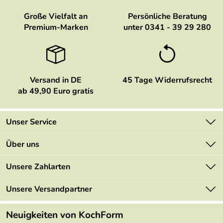
Große Vielfalt an
Persönliche Beratung
Premium-Marken
unter 0341 - 39 29 280
Versand in DE
45 Tage Widerrufsrecht
ab 49,90 Euro gratis
Unser Service
Kontakt
Über uns
Newsletter
Marken
Unsere Zahlarten
Mehrwertsteuerfrei
Neu
Retourenportal
Unsere Versandpartner
Angebote
FAQs
Made in Germany
Neuigkeiten von KochForm
Lieferbedingungen