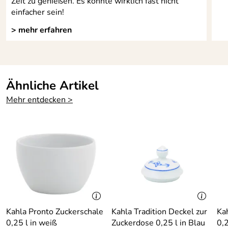
Zeit zu genießen. Es könnte wirklich fast nicht
einfacher sein!
> mehr erfahren
Ähnliche Artikel
Mehr entdecken >
Kahla Pronto Zuckerschale
Kahla Tradition Deckel zur
Ka
0,25 l in weiß
Zuckerdose 0,25 l in Blau
0,2