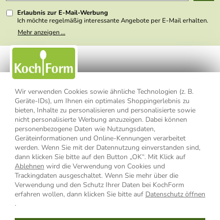
Presse
Erlaubnis zur E-Mail-Werbung
Ich möchte regelmäßig interessante Angebote per E-Mail erhalten.
Meine E-Mail-Adresse wird nicht an andere Unternehmen
Mehr anzeigen ...
weitergegeben. Zu statistischen Zwecken wird in anonymer Form
ausgewertet, welche Links im Newsletter geklickt werden. Dabei ist
nicht erkennbar, welche konkrete Person geklickt hat. Diese
Einwilligung zur Nutzung meiner E-Mail- Adresse für Werbezwecke
kann ich jederzeit mit Wirkung für die Zukunft widerrufen, indem ich
den Link "Abmelden" am Ende des Newsletters anklicke oder die
Option Newsletter im Mitgliederbereich deaktiviere. Die
Datenschutzerklärung
habe ich zur Kenntnis genommen.
Wir verwenden Cookies sowie ähnliche Technologien (z. B.
Geräte-IDs), um Ihnen ein optimales Shoppingerlebnis zu
Impressum
Datenschutzerklärung
AGB
bieten, Inhalte zu personalisieren und personalisierte sowie
nicht personalisierte Werbung anzuzeigen. Dabei können
personenbezogene Daten wie Nutzungsdaten,
Widerrufsbelehrung
Widerrufsformular
Geräteinformationen und Online-Kennungen verarbeitet
werden. Wenn Sie mit der Datennutzung einverstanden sind,
Vertrag widerrufen
dann klicken Sie bitte auf den Button „OK“. Mit Klick auf
Ablehnen
wird die Verwendung von Cookies und
Trackingdaten ausgeschaltet. Wenn Sie mehr über die
Verwendung und den Schutz Ihrer Daten bei KochForm
* Alle Preisangaben inkl. MwSt., bis 49,90 € Bestellwert zzgl.
erfahren wollen, dann klicken Sie bitte auf
Datenschutz öffnen
Versandkosten
, ab 49,90 € Bestellwert inkl.
Versandkosten
innerhalb
.
Deutschlands