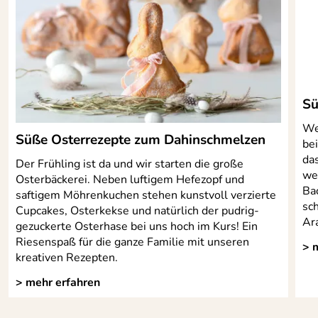
GMBHGeschäftsführer, WMF Platz 1, 73312 Geislingen,
info@wmf.de
Sü
We
Süße Osterrezepte zum Dahinschmelzen
be
da
Der Frühling ist da und wir starten die große
we
Osterbäckerei. Neben luftigem Hefezopf und
Ba
saftigem Möhrenkuchen stehen kunstvoll verzierte
sc
Cupcakes, Osterkekse und natürlich der pudrig-
Ara
gezuckerte Osterhase bei uns hoch im Kurs! Ein
Riesenspaß für die ganze Familie mit unseren
> 
kreativen Rezepten.
> mehr erfahren