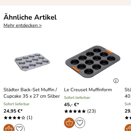
Ähnliche Artikel
Mehr entdecken >
Städter Back-Set Muffin /
Le Creuset Muffinform
St
Cupcake 35 x 27 cm Silber
40
Sofort lieferbar
Sofort lieferbar
45,- €*
Sof
24,95 €*
(23)
29
*****
(1)
****o
*