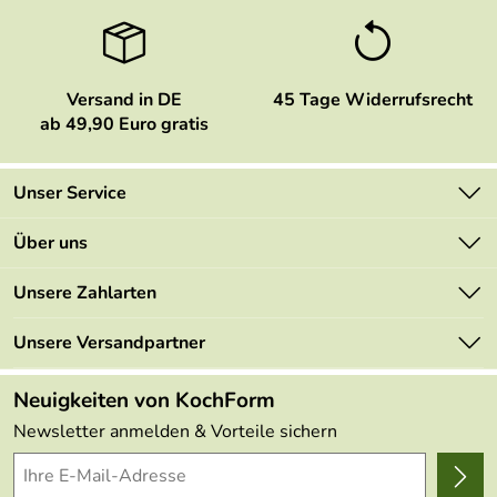
Versand in DE
45 Tage Widerrufsrecht
ab 49,90 Euro gratis
Unser Service
Kontakt
Über uns
Newsletter
Marken
Unsere Zahlarten
Mehrwertsteuerfrei
Neu
Retourenportal
Unsere Versandpartner
Angebote
FAQs
Made in Germany
Neuigkeiten von KochForm
Lieferbedingungen
Themen
Newsletter anmelden & Vorteile sichern
Delivery Terms
Wir über uns
Kundenlogin