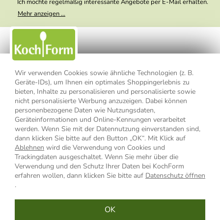
Ich möchte regelmäßig interessante Angebote per E-Mail erhalten.
Meine E-Mail-Adresse wird nicht an andere Unternehmen
Mehr anzeigen ...
weitergegeben. Zu statistischen Zwecken wird in anonymer Form
ausgewertet, welche Links im Newsletter geklickt werden. Dabei ist
nicht erkennbar, welche konkrete Person geklickt hat. Diese
Einwilligung zur Nutzung meiner E-Mail- Adresse für Werbezwecke
kann ich jederzeit mit Wirkung für die Zukunft widerrufen, indem ich
den Link "Abmelden" am Ende des Newsletters anklicke oder die
Option Newsletter im Mitgliederbereich deaktiviere. Die
Datenschutzerklärung
habe ich zur Kenntnis genommen.
Wir verwenden Cookies sowie ähnliche Technologien (z. B.
Geräte-IDs), um Ihnen ein optimales Shoppingerlebnis zu
bieten, Inhalte zu personalisieren und personalisierte sowie
Impressum
Datenschutzerklärung
AGB
nicht personalisierte Werbung anzuzeigen. Dabei können
personenbezogene Daten wie Nutzungsdaten,
Widerrufsbelehrung
Widerrufsformular
Geräteinformationen und Online-Kennungen verarbeitet
werden. Wenn Sie mit der Datennutzung einverstanden sind,
Vertrag widerrufen
dann klicken Sie bitte auf den Button „OK“. Mit Klick auf
Ablehnen
wird die Verwendung von Cookies und
Trackingdaten ausgeschaltet. Wenn Sie mehr über die
Verwendung und den Schutz Ihrer Daten bei KochForm
* Alle Preisangaben inkl. MwSt., bis 49,90 € Bestellwert zzgl.
erfahren wollen, dann klicken Sie bitte auf
Datenschutz öffnen
Versandkosten
, ab 49,90 € Bestellwert inkl.
Versandkosten
innerhalb
.
Deutschlands
OK