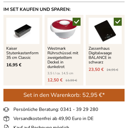
IM SET KAUFEN UND SPAREN:
Kaiser
Westmark
Zassenhaus
Stutenkastenform
Rührschüssel mit
Digitalwaage
35 cm Classic
zweigeteiltem
BALANCE in
Deckel in
schwarz
16,95 €
dunkelrot
23,50 €
24,95 €
3,5 l / ca. 14,5 cm
12,50 €
13,99 €
Set in den Warenkorb:
52,95 €*
Persönliche Beratung: 0341 - 39 29 280
Versandkostenfrei ab 49,90 Euro in DE
Kauf auf Rechnung möglich