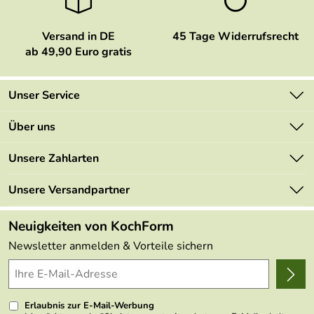
Versand in DE
45 Tage Widerrufsrecht
ab 49,90 Euro gratis
Unser Service
Kontakt
Über uns
Newsletter
Marken
Unsere Zahlarten
Mehrwertsteuerfrei
Neu
Retourenportal
Unsere Versandpartner
Angebote
FAQs
Made in Germany
Neuigkeiten von KochForm
Lieferbedingungen
Themen
Newsletter anmelden & Vorteile sichern
Delivery Terms
Wir über uns
Kundenlogin
Presse
Erlaubnis zur E-Mail-Werbung