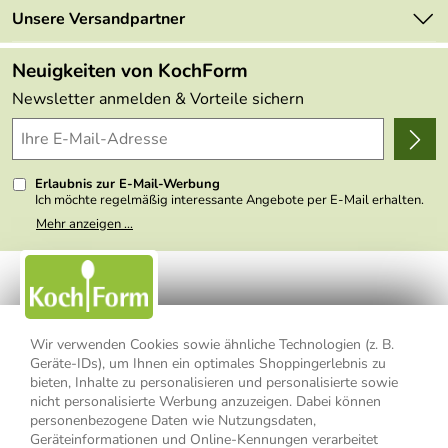
Retourenportal
Unsere Versandpartner
Angebote
FAQs
Made in Germany
Neuigkeiten von KochForm
Lieferbedingungen
Themen
Newsletter anmelden & Vorteile sichern
Delivery Terms
Wir über uns
Kundenlogin
Presse
Erlaubnis zur E-Mail-Werbung
Ich möchte regelmäßig interessante Angebote per E-Mail erhalten.
Meine E-Mail-Adresse wird nicht an andere Unternehmen
Mehr anzeigen ...
weitergegeben. Zu statistischen Zwecken wird in anonymer Form
ausgewertet, welche Links im Newsletter geklickt werden. Dabei ist
nicht erkennbar, welche konkrete Person geklickt hat. Diese
Einwilligung zur Nutzung meiner E-Mail- Adresse für Werbezwecke
kann ich jederzeit mit Wirkung für die Zukunft widerrufen, indem ich
den Link "Abmelden" am Ende des Newsletters anklicke oder die
Option Newsletter im Mitgliederbereich deaktiviere. Die
Datenschutzerklärung
habe ich zur Kenntnis genommen.
Wir verwenden Cookies sowie ähnliche Technologien (z. B.
Geräte-IDs), um Ihnen ein optimales Shoppingerlebnis zu
bieten, Inhalte zu personalisieren und personalisierte sowie
Impressum
Datenschutzerklärung
AGB
nicht personalisierte Werbung anzuzeigen. Dabei können
personenbezogene Daten wie Nutzungsdaten,
Widerrufsbelehrung
Widerrufsformular
Geräteinformationen und Online-Kennungen verarbeitet