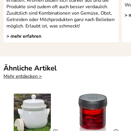
erhalten, Aromen bilden sich stärker aus und die
Wo
Produkte sind zudem oft auch besser verdaulich.
Zusätzlich sind Kombinationen von Gemüse, Obst,
> 
Getreiden oder Milchprodukten ganz nach Belieben
möglich. Erlaubt ist, was schmeckt!
> mehr erfahren
Ähnliche Artikel
Mehr entdecken >