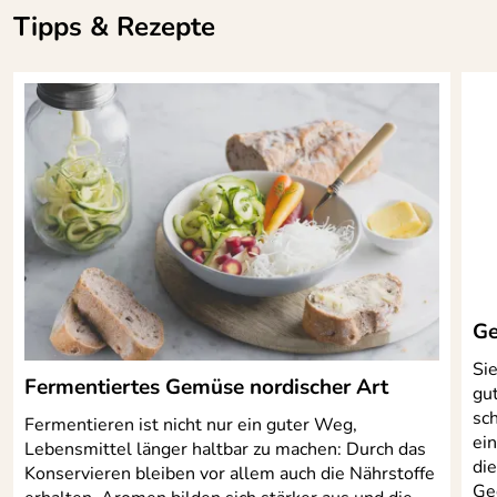
Tipps & Rezepte
Hersteller: Rayware LTD, 26-32 Spitfire Road, Liverpool,
Merseyside L24 9BF, United Kingdom,
customerservice@rayware.co.uk
Verantwortliche Person: PROFINO GmbH & Co. KG,
Merscheider Straße 167, 42699 Solingen,
info@profino.de
Ge
Si
Fermentiertes Gemüse nordischer Art
gu
sc
Fermentieren ist nicht nur ein guter Weg,
ein
Lebensmittel länger haltbar zu machen: Durch das
di
Konservieren bleiben vor allem auch die Nährstoffe
Ge