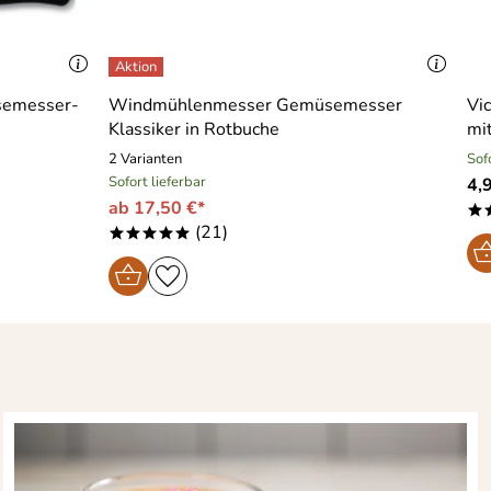
üsemesser-
Windmühlenmesser Gemüsemesser
Vi
Klassiker in Rotbuche
mit
2 Varianten
Sof
Sofort lieferbar
4,
ab 17,50 €*
*
(21)
*****