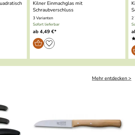
uadratisch
Kilner Einmachglas mit
K
Schraubverschluss
S
3 Varianten
2
Sofort lieferbar
So
ab 4,49 €*
a
Mehr entdecken >