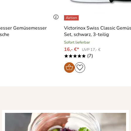
esser Gemüsemesser
Victorinox Swiss Classic Gem
rsche
Set, schwarz, 3-teilig
Sofort lieferbar
16,- €*
UVP 17,- €
(7)
*****
)