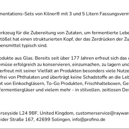
ermentations-Sets von Kilner® mit 3 und 5 Litern Fassungsverm
rkzeug für die Zubereitung von Zutaten, um fermentierte Leb
ößel hat einen strukturierten Kopf, der das Zerdrücken der Zut
ensmittel typisch sind.
dukte aus Glas. Bereits seit über 177 Jahren erfreut sich das 
müse erfolgreich zu konservieren, einzumachen, zu lagern und
erfreut mit seiner Vielfalt an Produkten besonders viele Nutze
 frei von Phthalaten und überträgt keine Schadstoffe an die Le
eicht von Einkochgläsern, To-Go Produkten, Frischhalteboxen, 
ermentiergläser und vielem mehr - in stilvollen, zeitlosen De
Merseyside L24 9BF, United Kingdom, customerservice@raywar
der Straße 167, 42699 Solingen, info@profino.de