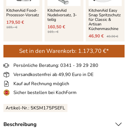
KitchenAid Food-
KitchenAid
KitchenAid Easy
Processor-Vorsatz
Nudelvorsatz, 3-
Snap Spritzschutz
teilig
für Classic &
179,50 €
Artisan
160,50 €
189,- €
Küchenmaschine
169,- €
46,90 €
49,90 €
Set in den Warenkorb:
1.173,70 €*
Persönliche Beratung: 0341 - 39 29 280
Versandkostenfrei ab 49,90 Euro in DE
Kauf auf Rechnung möglich
Sicher bestellen bei KochForm
Artikel-Nr.: 5KSM175PSEFL
Beschreibung