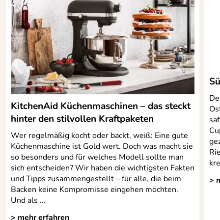
Zum Schlagen von Schlagsahne, Eiweiß und
aufgekochten Zuckergüssen.
Stufe 10 für SCHNELLES SCHLAGEN: Zum Schlagen
kleiner Mengen Schlagsahne, Eiweiß oder zum
abschließenden Rühren von Kartoffelbrei. Verwendbar
mit der Getreidemühle.
Sü
Eigenschaften der KitchenAid Küchenmaschine
Der
KitchenAid Küchenmaschinen – das steckt
ARTISAN 5KSM175:
Os
Modell: KitchenAid Küchenmaschine Artisan 5KSM175
hinter den stilvollen Kraftpaketen
sa
Material: Zinkdruckguss
Cu
Wer regelmäßig kocht oder backt, weiß: Eine gute
ge
Lieferumfang: Küchenmaschine, Schüssel 4,8 Liter,
Küchenmaschine ist Gold wert. Doch was macht sie
Ri
Schneebesen, Knethaken, Flachrührer, Flexirührer,
so besonders und für welches Modell sollte man
kr
Spritzschutz mit Einfüllschütte, Schüssel 3 Liter
sich entscheiden? Wir haben die wichtigsten Fakten
und Tipps zusammengestellt – für alle, die beim
Abmessungen (H x B x T): 36 x 24 x 37 cm
> 
Backen keine Kompromisse eingehen möchten.
Größere Füllmenge: 4,8 l zur Verarbeitung von kleinen
Und als ...
und großen Mengen
Max. Teigverarbeitung: 1 kg herkömmliches Mehl oder
> mehr erfahren