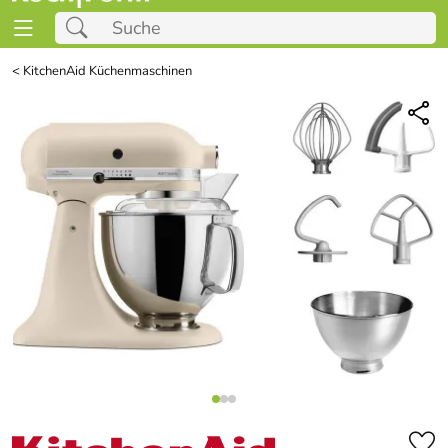
<
KitchenAid Küchenmaschinen