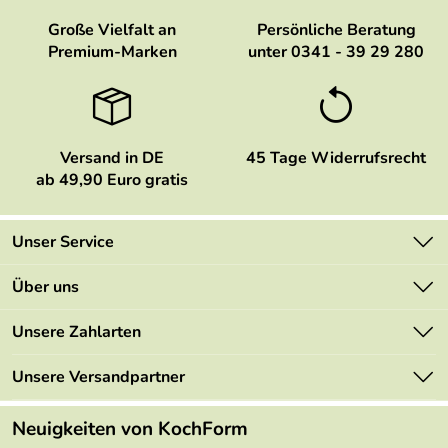
Große Vielfalt an
Persönliche Beratung
Premium-Marken
unter 0341 - 39 29 280
Versand in DE
45 Tage Widerrufsrecht
ab 49,90 Euro gratis
Unser Service
Kontakt
Über uns
Newsletter
Marken
Unsere Zahlarten
Mehrwertsteuerfrei
Neu
Retourenportal
Unsere Versandpartner
Angebote
FAQs
Made in Germany
Neuigkeiten von KochForm
Lieferbedingungen