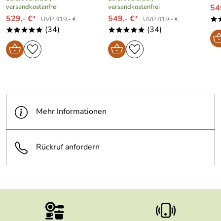
versandkostenfrei
versandkostenfrei
54
contact.webshop@kitchenaid.com
529,- €*
549,- €*
UVP 819,- €
UVP 819,- €
*
(34)
(34)
*****
*****
Mehr Informationen
Rückruf anfordern