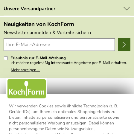
Neu
Retourenportal
Unsere Versandpartner
Angebote
FAQs
Made in Germany
Neuigkeiten von KochForm
Lieferbedingungen
Themen
Newsletter anmelden & Vorteile sichern
Delivery Terms
Wir über uns
Kundenlogin
Presse
Erlaubnis zur E-Mail-Werbung
Ich möchte regelmäßig interessante Angebote per E-Mail erhalten.
Meine E-Mail-Adresse wird nicht an andere Unternehmen
Mehr anzeigen ...
weitergegeben. Zu statistischen Zwecken wird in anonymer Form
ausgewertet, welche Links im Newsletter geklickt werden. Dabei ist
nicht erkennbar, welche konkrete Person geklickt hat. Diese
Einwilligung zur Nutzung meiner E-Mail- Adresse für Werbezwecke
kann ich jederzeit mit Wirkung für die Zukunft widerrufen, indem ich
den Link "Abmelden" am Ende des Newsletters anklicke oder die
Option Newsletter im Mitgliederbereich deaktiviere. Die
Datenschutzerklärung
habe ich zur Kenntnis genommen.
Wir verwenden Cookies sowie ähnliche Technologien (z. B.
Geräte-IDs), um Ihnen ein optimales Shoppingerlebnis zu
bieten, Inhalte zu personalisieren und personalisierte sowie
Impressum
Datenschutzerklärung
AGB
nicht personalisierte Werbung anzuzeigen. Dabei können
personenbezogene Daten wie Nutzungsdaten,
Widerrufsbelehrung
Widerrufsformular