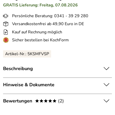
GRATIS
Lieferung: Freitag, 07.08.2026
Persönliche Beratung: 0341 - 39 29 280
Versandkostenfrei ab 49,90 Euro in DE
Kauf auf Rechnung möglich
Sicher bestellen bei KochForm
Artikel-Nr.: 5KSMFVSP
Beschreibung
KitchenAid Pürieraufsatz (neue Version). Der praktische
Pürieraufsatz liefert immer genau die Konsistenz, die
Hinweise & Dokumente
cremig püriertes Obst und Gemüse haben muss.
Dokumente zum Download:
Der Pürieraufsatz muss in Kombination mit dem
Bewertungen
(2)
*****
Fleischwolf (5KSMFGA) verwendet werden, dieser ist
KitchenAid Garantieerklärung (81kB)
hier nicht im Lieferumfang enthalten.
5,0
*****