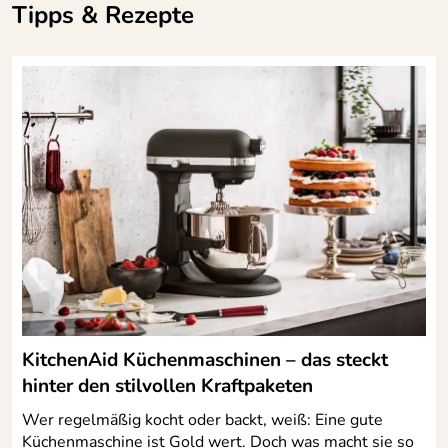
funktioniert super.
Tipps & Rezepte
Bin vom Service von KochForm begeistert. Sicher nicht das
letztemal
Kaufdatum: 17.05.2020
Bewertungsdatum: 28.05.2020
KitchenAid Küchenmaschinen – das steckt
hinter den stilvollen Kraftpaketen
Wer regelmäßig kocht oder backt, weiß: Eine gute
Küchenmaschine ist Gold wert. Doch was macht sie so