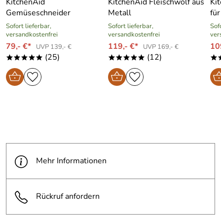
KitchenAid
KitchenAid Fleischwolf aus
Ki
Gemüseschneider
Metall
für
Sofort lieferbar,
Sofort lieferbar,
Sofo
versandkostenfrei
versandkostenfrei
ver
79,- €*
119,- €*
10
UVP 139,- €
UVP 169,- €
(25)
(12)
*****
*****
*
Mehr Informationen
Rückruf anfordern