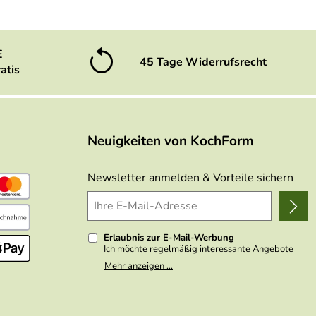
E
45 Tage Widerrufsrecht
atis
Neuigkeiten von KochForm
Newsletter anmelden & Vorteile sichern
Erlaubnis zur E-Mail-Werbung
Ich möchte regelmäßig interessante Angebote
per E-Mail erhalten. Meine E-Mail-Adresse wird
Mehr anzeigen ...
nicht an andere Unternehmen weitergegeben. Zu
statistischen Zwecken wird in anonymer Form
ausgewertet, welche Links im Newsletter
geklickt werden. Dabei ist nicht erkennbar,
welche konkrete Person geklickt hat. Diese