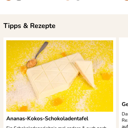
Tipps & Rezepte
Ge
Das
Ananas-Kokos-Schokoladentafel
Re
auf