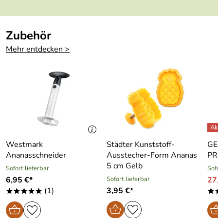
Tradition mit einer großen Auswahl an Küchentüchern,
Küchenfrottiers, Küchenschürzen und mehr aus
Baumwolle oder Halbleinen in bewährter Qualität.
Zubehör
Mehr entdecken >
Hersteller: Kracht GmbH & Co. KG , Lehbrinksweg 68,
32657 Lemgo, info@kracht.com
Westmark
Städter Kunststoff-
GE
Ananasschneider
Ausstecher-Form Ananas
PR
5 cm Gelb
Sofort lieferbar
Sof
6,95 €*
Sofort lieferbar
27
(1)
3,95 €*
*****
*