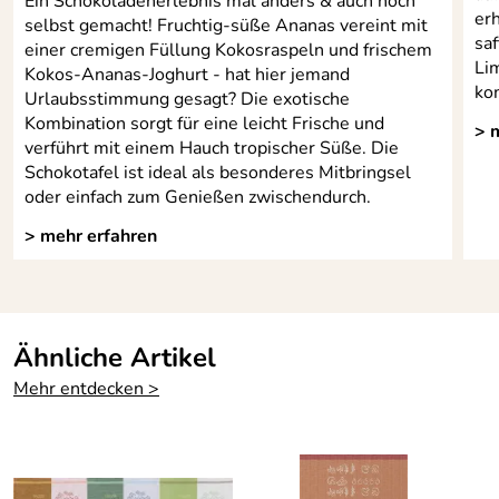
Ein Schokoladenerlebnis mal anders & auch noch
er
selbst gemacht! Fruchtig-süße Ananas vereint mit
sa
einer cremigen Füllung Kokosraspeln und frischem
Li
Kokos-Ananas-Joghurt - hat hier jemand
ko
Urlaubsstimmung gesagt? Die exotische
Kombination sorgt für eine leicht Frische und
> 
verführt mit einem Hauch tropischer Süße. Die
Schokotafel ist ideal als besonderes Mitbringsel
oder einfach zum Genießen zwischendurch.
> mehr erfahren
Ähnliche Artikel
Mehr entdecken >