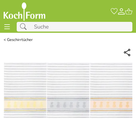
<
Geschirrtücher