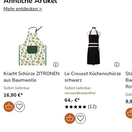
Ähnliche Artikel
Mehr entdecken >
Kracht Schürze ZITRONEN
Le Creuset Küchenschürze
St
aus Baumwolle
schwarz
Ba
Ro
Sofort lieferbar
Sofort lieferbar,
versandkostenfrei
16,90 €*
Sof
64,- €*
9,
(12)
*****