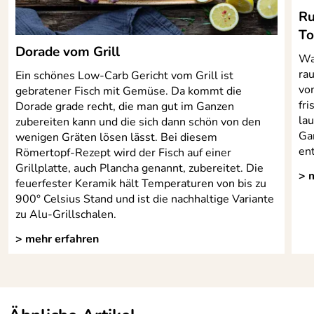
Ru
To
Dorade vom Grill
Wa
ra
Ein schönes Low-Carb Gericht vom Grill ist
vo
gebratener Fisch mit Gemüse. Da kommt die
fri
Dorade grade recht, die man gut im Ganzen
la
zubereiten kann und die sich dann schön von den
Ga
wenigen Gräten lösen lässt. Bei diesem
ent
Römertopf-Rezept wird der Fisch auf einer
Grillplatte, auch Plancha genannt, zubereitet. Die
> 
feuerfester Keramik hält Temperaturen von bis zu
900° Celsius Stand und ist die nachhaltige Variante
zu Alu-Grillschalen.
> mehr erfahren