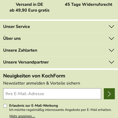
Versand in DE
45 Tage Widerrufsrecht
ab 49,90 Euro gratis
Unser Service
Kontakt
Über uns
Newsletter
Marken
Unsere Zahlarten
Mehrwertsteuerfrei
Neu
Retourenportal
Unsere Versandpartner
Angebote
FAQs
Made in Germany
Neuigkeiten von KochForm
Lieferbedingungen
Themen
Newsletter anmelden & Vorteile sichern
Delivery Terms
Wir über uns
Kundenlogin
Presse
Erlaubnis zur E-Mail-Werbung
Ich möchte regelmäßig interessante Angebote per E-Mail erhalten.
Meine E-Mail-Adresse wird nicht an andere Unternehmen
Mehr anzeigen ...
weitergegeben. Zu statistischen Zwecken wird in anonymer Form