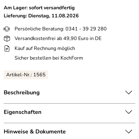
Am Lager: sofort versandfertig
Lieferung: Dienstag, 11.08.2026
Persönliche Beratung: 0341 - 39 29 280
Versandkostenfrei ab 49,90 Euro in DE
Kauf auf Rechnung möglich
Sicher bestellen bei KochForm
Artikel-Nr.: 1565
Beschreibung
Kuhn Rikon DUROMATIC®/DUROTHERM®
Schnellkochtopf SI Ventil - DUROMATIC®
Eigenschaften
Sicherheitsventil (SI-Ventil) für alle Schnellkochtopf
Modelle.
Gewicht:
0,01 kg
Hinweise & Dokumente
Um herauszufinden, ob dieses Ersatz-/Zubehörteil das