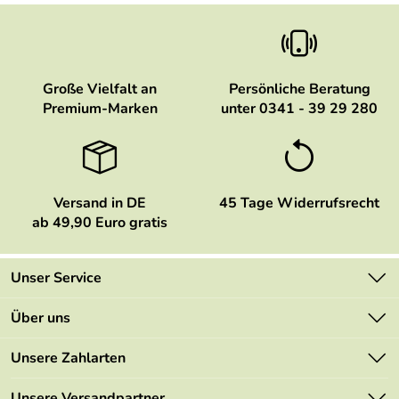
Große Vielfalt an
Persönliche Beratung
Premium-Marken
unter 0341 - 39 29 280
Versand in DE
45 Tage Widerrufsrecht
ab 49,90 Euro gratis
Unser Service
Kontakt
Über uns
Newsletter
Marken
Unsere Zahlarten
Mehrwertsteuerfrei
Neu
Retourenportal
Unsere Versandpartner