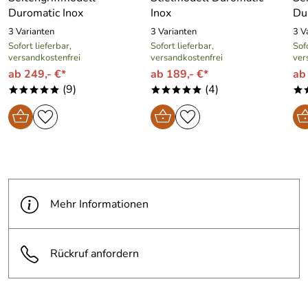
KochForm Kundenservice
Duromatic Inox
Inox
Du
Lieber Kunde, herzlichen Dank für Ihren wichtigen
3 Varianten
3 Varianten
3 V
Hinweis zur Montage: Bitte nutzen Sie im Reiter
Sofort lieferbar,
Sofort lieferbar,
Sofo
versandkostenfrei
versandkostenfrei
ver
"Hinweise und Dokumente" die dort hinterlegte
ab 249,- €*
ab 189,- €*
ab
Gebrauchsanweisung. Im Kapitel 11 finden Sie
(9)
(4)
nützliche Tipps zur Montage. Gerne helfen wir Ihnen
*****
*****
*
auch telefonisch weiter. Ihr Kochform Kundenservice
Team
Mehr Informationen
Rückruf anfordern