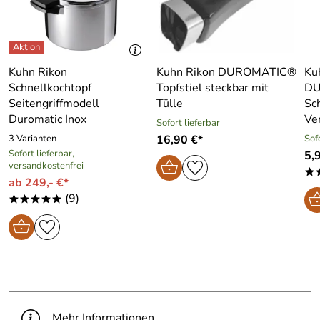
Kuhn Rikon
Kuhn Rikon DUROMATIC®
Ku
Schnellkochtopf
Topfstiel steckbar mit
DU
Seitengriffmodell
Tülle
Sc
Duromatic Inox
Ve
Sofort lieferbar
3 Varianten
16,90 €*
Sof
Sofort lieferbar,
5,
versandkostenfrei
*
ab 249,- €*
(9)
*****
Mehr Informationen