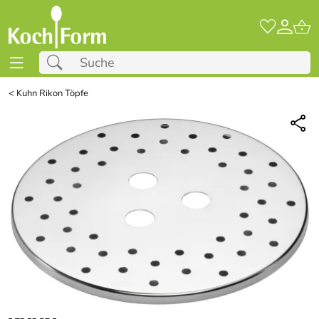
<
Kuhn Rikon Töpfe