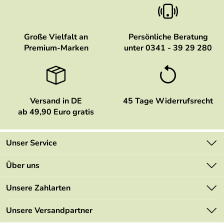
Große Vielfalt an
Persönliche Beratung
Premium-Marken
unter 0341 - 39 29 280
Versand in DE
45 Tage Widerrufsrecht
ab 49,90 Euro gratis
Unser Service
Kontakt
Über uns
Newsletter
Marken
Unsere Zahlarten
Mehrwertsteuerfrei
Neu
Retourenportal
Unsere Versandpartner
Angebote