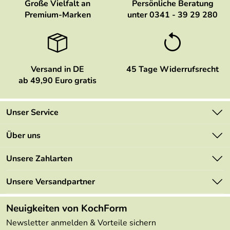
Große Vielfalt an
Persönliche Beratung
Premium-Marken
unter 0341 - 39 29 280
Versand in DE
45 Tage Widerrufsrecht
ab 49,90 Euro gratis
Unser Service
Kontakt
Über uns
Newsletter
Marken
Unsere Zahlarten
Mehrwertsteuerfrei
Neu
Retourenportal
Unsere Versandpartner
Angebote
FAQs
Made in Germany
Neuigkeiten von KochForm
Lieferbedingungen
Themen
Newsletter anmelden & Vorteile sichern