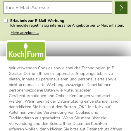
Delivery Terms
Wir über uns
Kundenlogin
Presse
Erlaubnis zur E-Mail-Werbung
Ich möchte regelmäßig interessante Angebote per E-Mail erhalten.
Meine E-Mail-Adresse wird nicht an andere Unternehmen
Mehr anzeigen ...
weitergegeben. Zu statistischen Zwecken wird in anonymer Form
ausgewertet, welche Links im Newsletter geklickt werden. Dabei ist
nicht erkennbar, welche konkrete Person geklickt hat. Diese
Einwilligung zur Nutzung meiner E-Mail- Adresse für Werbezwecke
kann ich jederzeit mit Wirkung für die Zukunft widerrufen, indem ich
den Link "Abmelden" am Ende des Newsletters anklicke oder die
Option Newsletter im Mitgliederbereich deaktiviere. Die
Datenschutzerklärung
habe ich zur Kenntnis genommen.
Wir verwenden Cookies sowie ähnliche Technologien (z. B.
Geräte-IDs), um Ihnen ein optimales Shoppingerlebnis zu
Impressum
Datenschutzerklärung
AGB
bieten, Inhalte zu personalisieren und personalisierte sowie
nicht personalisierte Werbung anzuzeigen. Dabei können
personenbezogene Daten wie Nutzungsdaten,
Widerrufsbelehrung
Widerrufsformular
Geräteinformationen und Online-Kennungen verarbeitet
werden. Wenn Sie mit der Datennutzung einverstanden sind,
Vertrag widerrufen
dann klicken Sie bitte auf den Button „OK“. Mit Klick auf
Ablehnen
wird die Verwendung von Cookies und
Trackingdaten ausgeschaltet. Wenn Sie mehr über die
Verwendung und den Schutz Ihrer Daten bei KochForm
* Alle Preisangaben inkl. MwSt., bis 49,90 € Bestellwert zzgl.
erfahren wollen, dann klicken Sie bitte auf
Datenschutz öffnen
Versandkosten
, ab 49,90 € Bestellwert inkl.
Versandkosten
innerhalb