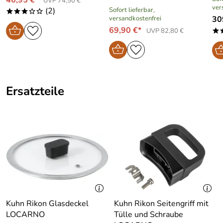
46,95 €*
UVP 74,50 €
ver
(2)
Sofort lieferbar,
***oo
versandkostenfrei
30
69,90 €*
UVP 82,80 €
*
Ersatzteile
Kuhn Rikon Glasdeckel
Kuhn Rikon Seitengriff mit
LOCARNO
Tülle und Schraube