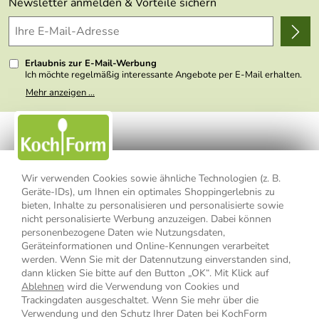
Themen
Newsletter anmelden & Vorteile sichern
Delivery Terms
Wir über uns
Kundenlogin
Presse
Erlaubnis zur E-Mail-Werbung
Ich möchte regelmäßig interessante Angebote per E-Mail erhalten.
Meine E-Mail-Adresse wird nicht an andere Unternehmen
Mehr anzeigen ...
weitergegeben. Zu statistischen Zwecken wird in anonymer Form
ausgewertet, welche Links im Newsletter geklickt werden. Dabei ist
nicht erkennbar, welche konkrete Person geklickt hat. Diese
Einwilligung zur Nutzung meiner E-Mail- Adresse für Werbezwecke
kann ich jederzeit mit Wirkung für die Zukunft widerrufen, indem ich
den Link "Abmelden" am Ende des Newsletters anklicke oder die
Option Newsletter im Mitgliederbereich deaktiviere. Die
Datenschutzerklärung
habe ich zur Kenntnis genommen.
Wir verwenden Cookies sowie ähnliche Technologien (z. B.
Geräte-IDs), um Ihnen ein optimales Shoppingerlebnis zu
Impressum
Datenschutzerklärung
AGB
bieten, Inhalte zu personalisieren und personalisierte sowie
nicht personalisierte Werbung anzuzeigen. Dabei können
personenbezogene Daten wie Nutzungsdaten,
Widerrufsbelehrung
Widerrufsformular
Geräteinformationen und Online-Kennungen verarbeitet
werden. Wenn Sie mit der Datennutzung einverstanden sind,
Vertrag widerrufen
dann klicken Sie bitte auf den Button „OK“. Mit Klick auf
Ablehnen
wird die Verwendung von Cookies und
Trackingdaten ausgeschaltet. Wenn Sie mehr über die
Verwendung und den Schutz Ihrer Daten bei KochForm
* Alle Preisangaben inkl. MwSt., bis 49,90 € Bestellwert zzgl.