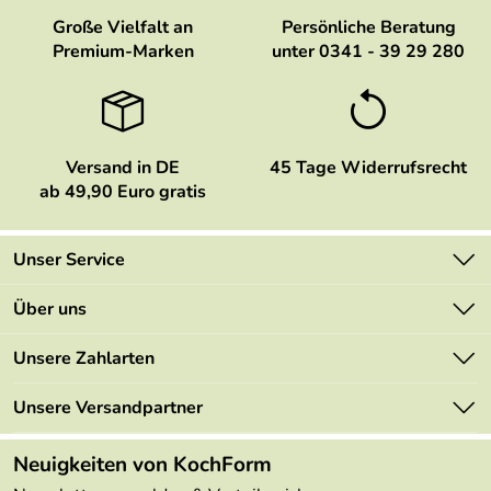
Große Vielfalt an
Persönliche Beratung
Premium-Marken
unter 0341 - 39 29 280
Versand in DE
45 Tage Widerrufsrecht
ab 49,90 Euro gratis
Unser Service
Kontakt
Über uns
Newsletter
Marken
Unsere Zahlarten
Mehrwertsteuerfrei
Neu
Retourenportal
Unsere Versandpartner
Angebote
FAQs
Made in Germany
Neuigkeiten von KochForm
Lieferbedingungen