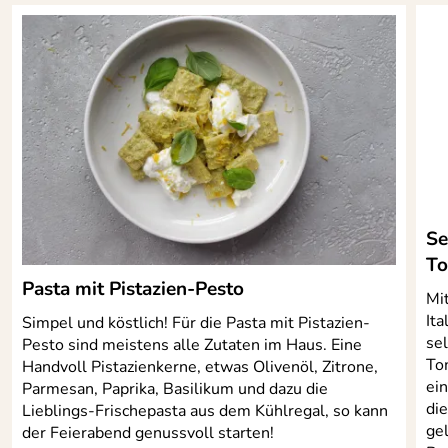
Se
To
Pasta mit Pistazien-Pesto
Mi
Ita
Simpel und köstlich! Für die Pasta mit Pistazien-
se
Pesto sind meistens alle Zutaten im Haus. Eine
To
Handvoll Pistazienkerne, etwas Olivenöl, Zitrone,
ei
Parmesan, Paprika, Basilikum und dazu die
di
Lieblings-Frischepasta aus dem Kühlregal, so kann
ge
der Feierabend genussvoll starten!