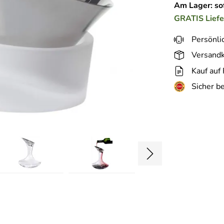
Am Lager: sof
GRATIS
Lief
Persönli
Versandk
Kauf auf
Sicher b