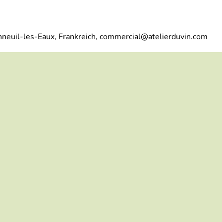
onneuil-les-Eaux, Frankreich, commercial@atelierduvin.com