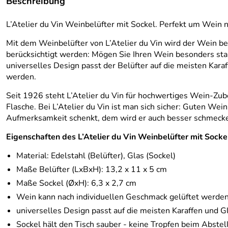
Beschreibung
L’Atelier du Vin Weinbelüfter mit Sockel. Perfekt um Wein 
Mit dem Weinbelüfter von L’Atelier du Vin wird der Wein b
berücksichtigt werden: Mögen Sie Ihren Wein besonders star
universelles Design passt der Belüfter auf die meisten Kar
werden.
Seit 1926 steht L’Atelier du Vin für hochwertiges Wein-Zubeh
Flasche. Bei L’Atelier du Vin ist man sich sicher: Guten We
Aufmerksamkeit schenkt, dem wird er auch besser schmeck
Eigenschaften des L’Atelier du Vin Weinbelüfter mit Socke
Material: Edelstahl (Belüfter), Glas (Sockel)
Maße Belüfter (LxBxH): 13,2 x 11 x 5 cm
Maße Sockel (ØxH): 6,3 x 2,7 cm
Wein kann nach individuellen Geschmack gelüftet werde
universelles Design passt auf die meisten Karaffen und G
Sockel hält den Tisch sauber - keine Tropfen beim Abstel