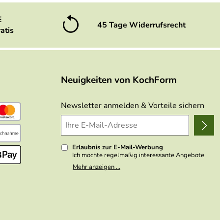
E
45 Tage Widerrufsrecht
atis
Neuigkeiten von KochForm
Newsletter anmelden & Vorteile sichern
Erlaubnis zur E-Mail-Werbung
Ich möchte regelmäßig interessante Angebote
per E-Mail erhalten. Meine E-Mail-Adresse wird
Mehr anzeigen ...
nicht an andere Unternehmen weitergegeben. Zu
statistischen Zwecken wird in anonymer Form
ausgewertet, welche Links im Newsletter
geklickt werden. Dabei ist nicht erkennbar,
welche konkrete Person geklickt hat. Diese
Einwilligung zur Nutzung meiner E-Mail- Adresse
für Werbezwecke kann ich jederzeit mit Wirkung