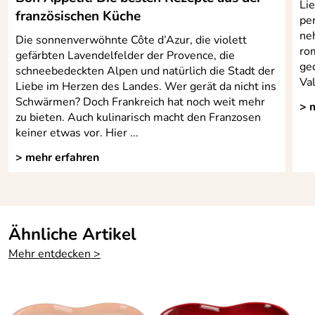
Lie
französischen Küche
per
ne
Die sonnenverwöhnte Côte d’Azur, die violett
ro
gefärbten Lavendelfelder der Provence, die
ge
schneebedeckten Alpen und natürlich die Stadt der
Va
Liebe im Herzen des Landes. Wer gerät da nicht ins
Schwärmen? Doch Frankreich hat noch weit mehr
> 
zu bieten. Auch kulinarisch macht den Franzosen
keiner etwas vor. Hier ...
> mehr erfahren
Ähnliche Artikel
Mehr entdecken >