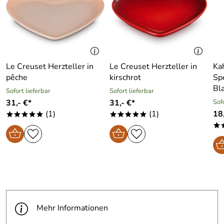
Le Creuset Herzteller in
Le Creuset Herzteller in
Kah
pêche
kirschrot
Sp
Bl
Sofort lieferbar
Sofort lieferbar
31,- €*
31,- €*
Sof
(1)
(1)
18
*****
*****
*
Mehr Informationen