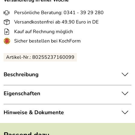
Persönliche Beratung: 0341 - 39 29 280
Versandkostenfrei ab 49,90 Euro in DE
Kauf auf Rechnung möglich
Sicher bestellen bei KochForm
Artikel-Nr.: 80255237160099
Beschreibung
Le Creuset
Herzteller in meringue. Dekorativer Teller in
Herzform perfekt als Geschenk oder einen ganz
Eigenschaften
besonderen Anlass!
Material:
Steinzeug
Ein Herz für alle! Die Sonderedition Hearts von Le Creuset
Hinweise & Dokumente
versprüht Herzenswärme, Güte und Liebe! Ob als sorgsam
Farbe:
meringue
verpacktes Geschenk für den Lieblingsmenschen oder für
Dokumente zum Download:
die eigene romantische Tafel - Kakao und Kuchen könnten
Höhe:
2,1 cm