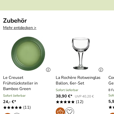
Mikrowelle
Hersteller: Le Creuset GmbH, Einsteinstrasse 44, 73230
Kirchheim, service.de@lecreuset.com
Zubehör
Mehr entdecken >
Le Creuset
La Rochère Rotweinglas
Co
Frühstücksteller in
Ballon, 6er-Set
Ge
Bamboo Green
Sofort lieferbar
8 F
Sof
Sofort lieferbar
38,90 €*
UVP 40,20 €
5,
24,- €*
(12)
*****
(11)
*
*****