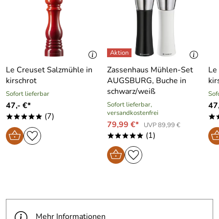
Le Creuset Salzmühle in
Zassenhaus Mühlen-Set
Le
kirschrot
AUGSBURG, Buche in
kir
schwarz/weiß
Sofort lieferbar
Sof
47,- €*
Sofort lieferbar,
47,
versandkostenfrei
(7)
*****
*
79,99 €*
UVP 89,99 €
(1)
*****
Mehr Informationen