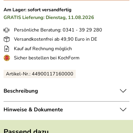
Am Lager: sofort versandfertig
GRATIS
Lieferung: Dienstag, 11.08.2026
Persönliche Beratung: 0341 - 39 29 280
Versandkostenfrei ab 49,90 Euro in DE
Kauf auf Rechnung möglich
Sicher bestellen bei KochForm
Artikel-Nr.: 44900117160000
Beschreibung
Le Creuset
Mühlen
Set klein in meringue. Die Mühlen mit
erstklassigem Keramikmahlwerk.
Hinweise & Dokumente
Klein, aber oho: Dieses handliche Paar ziert jeden Esstisch.
Dokumente zum Download:
Das Set ist nicht nur ein Hingucker, es überzeugt auch mit
Passend dazu