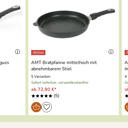
ren Online-Shops muss ich dafür "Premium-Kunde" oder
uguss
AMT Bratpfanne mittelhoch mit
A
abnehmbarem Stiel
I
5 Varianten
4
Sofort lieferbar, versandkostenfrei
So
ab 72,90 €*
a
(5)
*****
ehr spritzt! Auch das man die Renigung durch die