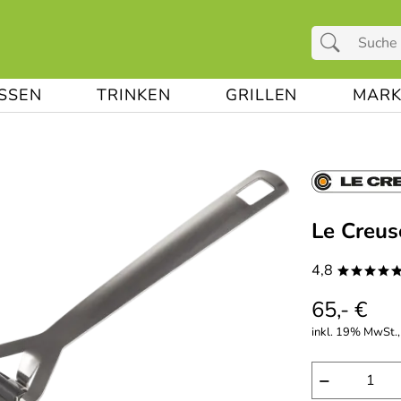
ESSEN
TRINKEN
GRILLEN
MARK
Le Creus
4,8
****
65,- €
inkl. 19% MwSt., 
−