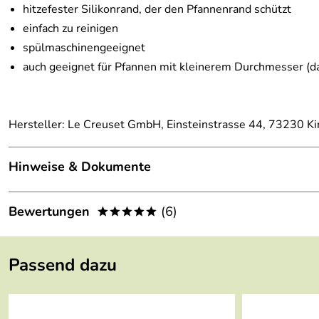
hitzefester Silikonrand, der den Pfannenrand schützt
einfach zu reinigen
spülmaschinengeeignet
auch geeignet für Pfannen mit kleinerem Durchmesser (da
Hersteller: Le Creuset GmbH, Einsteinstrasse 44, 73230 K
Hinweise & Dokumente
Dokumente zum Download:
Bewertungen
(6)
*****
Le Creuset Garantieerklärung (570kB)
4,8
*****
Passend dazu
5
4
3