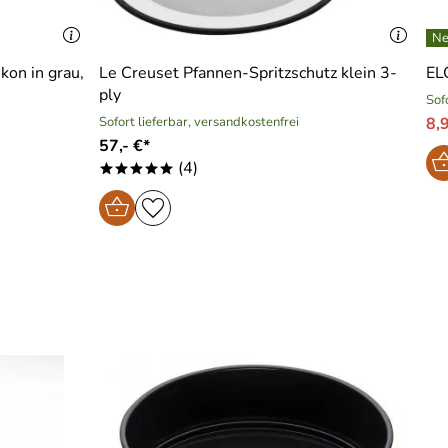
kon in grau,
Le Creuset Pfannen-Spritzschutz klein 3-
EL
ply
Sof
Sofort lieferbar, versandkostenfrei
8,
57,- €*
(4)
*****