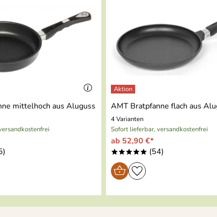
 SCHNELL! Bestellung war wieder am Folgetag da!( Bei ande
kommt für Essen & Trinken nur Kochform in Frage!
ne mittelhoch aus Aluguss
AMT Bratpfanne flach aus Al
4 Varianten
 versandkostenfrei
Sofort lieferbar, versandkostenfrei
ab 52,90 €*
5)
(54)
*****
ig, da ich sehr viel Fleisch brate und dieses in Kokosöl doch s
Auch durch den breiten Auflagerand supergenial!