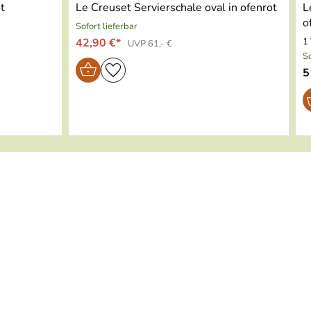
t
Le Creuset Servierschale oval in ofenrot
L
o
Sofort lieferbar
42,90 €*
1 
UVP 61,- €
So
5