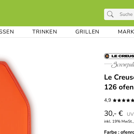
ESSEN
TRINKEN
GRILLEN
MARK
Le Creus
126 ofen
4,9
****
30,- €
UVP
inkl. 19% MwSt.,
Farbe :
ofenr