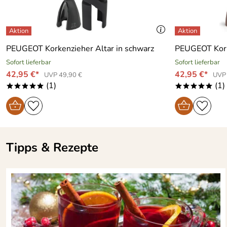
PEUGEOT Korkenzieher Altar in schwarz
PEUGEOT Korke
Sofort lieferbar
Sofort lieferbar
42,95 €*
42,95 €*
UVP 49,90 €
UVP 
(1)
(1)
*****
*****
Tipps & Rezepte