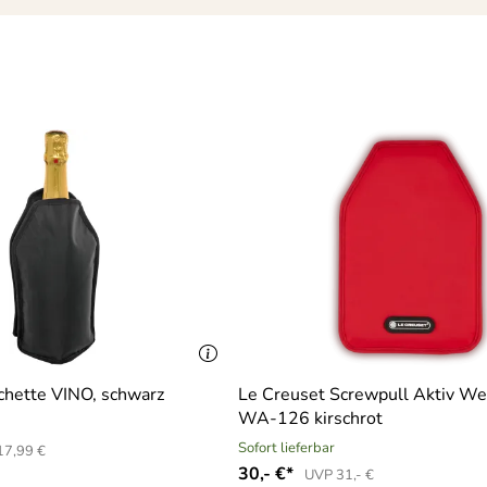
chette VINO, schwarz
Le Creuset Screwpull Aktiv We
WA-126 kirschrot
Sofort lieferbar
17,99 €
30,- €*
UVP 31,- €