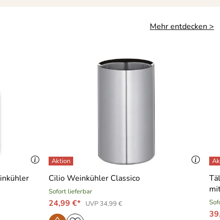
Mehr entdecken >
inkühler
Cilio Weinkühler Classico
Tä
mit
Sofort lieferbar
24,99 €*
Sof
UVP 34,99 €
39