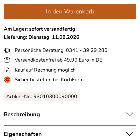
In den Warenkorb
Am Lager: sofort versandfertig
Lieferung: Dienstag, 11.08.2026
Persönliche Beratung: 0341 - 39 29 280
Versandkostenfrei ab 49,90 Euro in DE
Kauf auf Rechnung möglich
Sicher bestellen bei KochForm
Artikel-Nr.: 93010300090000
Beschreibung
Le Creuset Topf-Griffschutz aus Silikon in ofenrot, 2er Set.
Der Griffschutz passt sich allen Topfgriffen an und ist bis
Eigenschaften