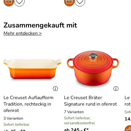
Zusammengekauft mit
Mehr entdecken >
Le Creuset Auflaufform
Le Creuset Bräter
Le 
Tradition, rechteckig in
Signature rund in ofenrot
rot
ofenrot
7 Varianten
Sof
Sofort lieferbar,
3 Varianten
14,
versandkostenfrei
Sofort lieferbar
ab 245,- €*