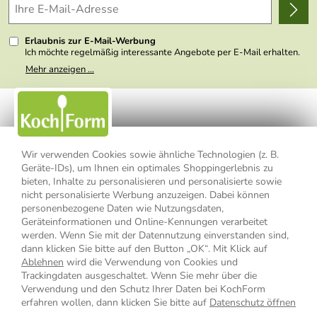
Wir über uns
Kundenlogin
Presse
Erlaubnis zur E-Mail-Werbung
Ich möchte regelmäßig interessante Angebote per E-Mail erhalten.
Meine E-Mail-Adresse wird nicht an andere Unternehmen
Mehr anzeigen ...
weitergegeben. Zu statistischen Zwecken wird in anonymer Form
ausgewertet, welche Links im Newsletter geklickt werden. Dabei ist
nicht erkennbar, welche konkrete Person geklickt hat. Diese
Einwilligung zur Nutzung meiner E-Mail- Adresse für Werbezwecke
kann ich jederzeit mit Wirkung für die Zukunft widerrufen, indem ich
den Link "Abmelden" am Ende des Newsletters anklicke oder die
Option Newsletter im Mitgliederbereich deaktiviere. Die
Datenschutzerklärung
habe ich zur Kenntnis genommen.
Wir verwenden Cookies sowie ähnliche Technologien (z. B.
Geräte-IDs), um Ihnen ein optimales Shoppingerlebnis zu
bieten, Inhalte zu personalisieren und personalisierte sowie
Impressum
Datenschutzerklärung
AGB
nicht personalisierte Werbung anzuzeigen. Dabei können
personenbezogene Daten wie Nutzungsdaten,
Widerrufsbelehrung
Widerrufsformular
Geräteinformationen und Online-Kennungen verarbeitet
werden. Wenn Sie mit der Datennutzung einverstanden sind,
Vertrag widerrufen
dann klicken Sie bitte auf den Button „OK“. Mit Klick auf
Ablehnen
wird die Verwendung von Cookies und
Trackingdaten ausgeschaltet. Wenn Sie mehr über die
Verwendung und den Schutz Ihrer Daten bei KochForm
* Alle Preisangaben inkl. MwSt., bis 49,90 € Bestellwert zzgl.
erfahren wollen, dann klicken Sie bitte auf
Datenschutz öffnen
Versandkosten
, ab 49,90 € Bestellwert inkl.
Versandkosten
innerhalb
.