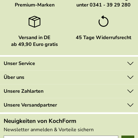
Premium-Marken
unter 0341 - 39 29 280
Versand in DE
45 Tage Widerrufsrecht
ab 49,90 Euro gratis
Unser Service
Kontakt
Über uns
Newsletter
Marken
Unsere Zahlarten
Mehrwertsteuerfrei
Neu
Retourenportal
Unsere Versandpartner
Angebote
FAQs
Made in Germany
Neuigkeiten von KochForm
Lieferbedingungen
Themen
Newsletter anmelden & Vorteile sichern
Delivery Terms