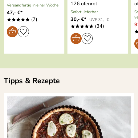
Kaufdatum: 01.04.2020
126 ofenrot
o
Versandfertig in einer Woche
Bewertungsdatum: 13.04.2020
47,- €*
Sofort lieferbar
So
v
(7)
30,- €*
UVP 31,- €
*****
9
(34)
*****
Tipps & Rezepte