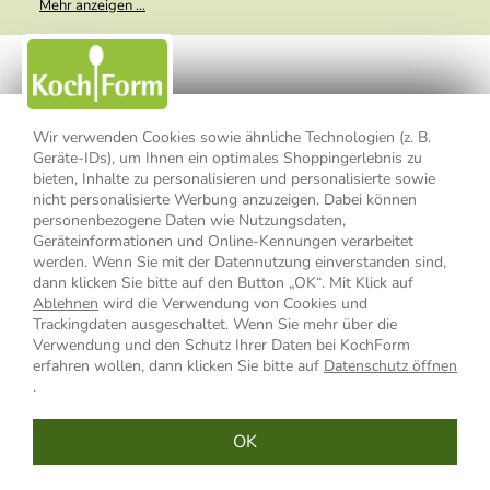
Mehr anzeigen ...
weitergegeben. Zu statistischen Zwecken wird in anonymer Form
ausgewertet, welche Links im Newsletter geklickt werden. Dabei ist
nicht erkennbar, welche konkrete Person geklickt hat. Diese
Einwilligung zur Nutzung meiner E-Mail- Adresse für Werbezwecke
kann ich jederzeit mit Wirkung für die Zukunft widerrufen, indem ich
den Link "Abmelden" am Ende des Newsletters anklicke oder die
Option Newsletter im Mitgliederbereich deaktiviere. Die
Datenschutzerklärung
habe ich zur Kenntnis genommen.
Wir verwenden Cookies sowie ähnliche Technologien (z. B.
Geräte-IDs), um Ihnen ein optimales Shoppingerlebnis zu
bieten, Inhalte zu personalisieren und personalisierte sowie
Impressum
Datenschutzerklärung
AGB
nicht personalisierte Werbung anzuzeigen. Dabei können
personenbezogene Daten wie Nutzungsdaten,
Widerrufsbelehrung
Widerrufsformular
Geräteinformationen und Online-Kennungen verarbeitet
werden. Wenn Sie mit der Datennutzung einverstanden sind,
Vertrag widerrufen
dann klicken Sie bitte auf den Button „OK“. Mit Klick auf
Ablehnen
wird die Verwendung von Cookies und
Trackingdaten ausgeschaltet. Wenn Sie mehr über die
Verwendung und den Schutz Ihrer Daten bei KochForm
* Alle Preisangaben inkl. MwSt., bis 49,90 € Bestellwert zzgl.
erfahren wollen, dann klicken Sie bitte auf
Datenschutz öffnen
Versandkosten
, ab 49,90 € Bestellwert inkl.
Versandkosten
innerhalb
.
Deutschlands
OK