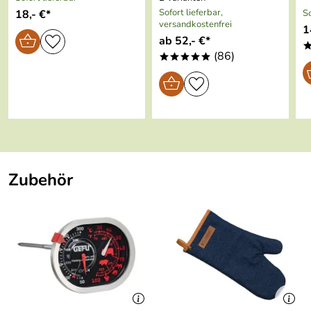
Sofort lieferbar,
18,- €*
So
versandkostenfrei
1
ab 52,- €*
(86)
*****
Zubehör