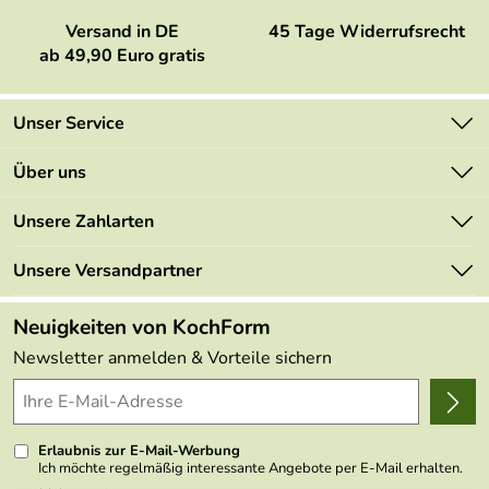
Versand in DE
45 Tage Widerrufsrecht
ab 49,90 Euro gratis
Unser Service
Kontakt
Über uns
Newsletter
Marken
Unsere Zahlarten
Mehrwertsteuerfrei
Neu
Retourenportal
Unsere Versandpartner
Angebote
FAQs
Made in Germany
Neuigkeiten von KochForm
Lieferbedingungen
Themen
Newsletter anmelden & Vorteile sichern
Delivery Terms
Wir über uns
Kundenlogin
Presse
Erlaubnis zur E-Mail-Werbung
Ich möchte regelmäßig interessante Angebote per E-Mail erhalten.
Meine E-Mail-Adresse wird nicht an andere Unternehmen