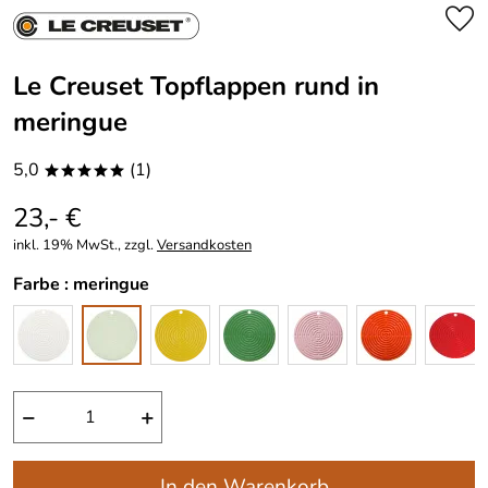
Le Creuset Topflappen rund in
meringue
5,0
(1)
*****
23,- €
inkl. 19% MwSt., zzgl.
Versandkosten
Farbe :
meringue
−
+
In den Warenkorb