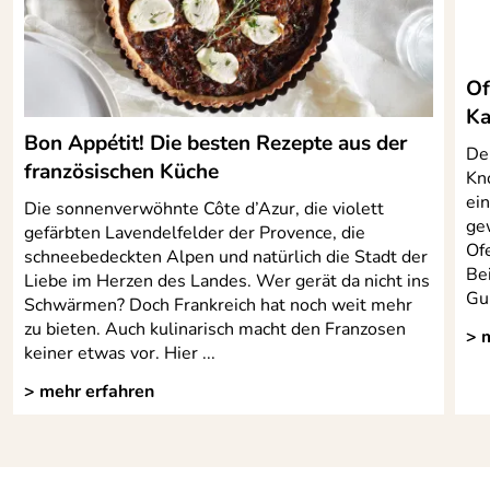
Of
Ka
Bon Appétit! Die besten Rezepte aus der
De
französischen Küche
Kn
ei
Die sonnenverwöhnte Côte d’Azur, die violett
ge
gefärbten Lavendelfelder der Provence, die
Ofe
schneebedeckten Alpen und natürlich die Stadt der
Be
Liebe im Herzen des Landes. Wer gerät da nicht ins
Gu
Schwärmen? Doch Frankreich hat noch weit mehr
zu bieten. Auch kulinarisch macht den Franzosen
> 
keiner etwas vor. Hier ...
> mehr erfahren