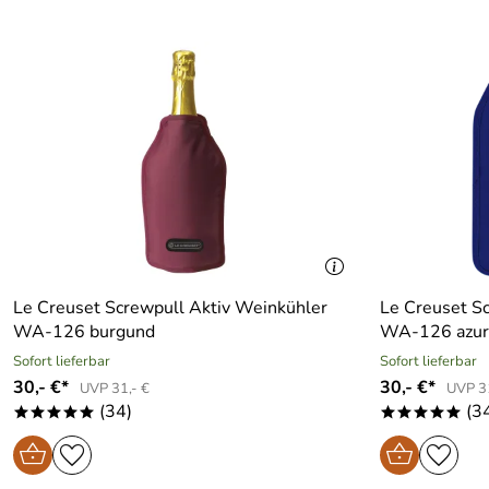
Le Creuset Screwpull Aktiv Weinkühler
Le Creuset S
WA-126 burgund
WA-126 azur
Sofort lieferbar
Sofort lieferbar
30,- €*
30,- €*
UVP 31,- €
UVP 31
(34)
(3
*****
*****