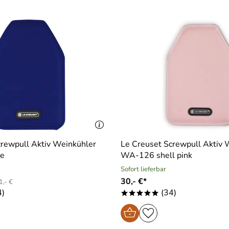
crewpull Aktiv Weinkühler
Le Creuset Screwpull Aktiv 
e
WA-126 shell pink
Sofort lieferbar
30,- €*
,- €
4)
(34)
*****