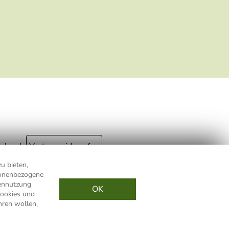
welche konkrete Person geklickt hat. Diese
Einwilligung zur Nutzung meiner E-Mail- Adresse
für Werbezwecke kann ich jederzeit mit Wirkung
für die Zukunft widerrufen, indem ich den Link
"Abmelden" am Ende des Newsletters anklicke
oder die Option Newsletter im Mitgliederbereich
deaktiviere. Die
Datenschutzerklärung
habe ich
zur Kenntnis genommen.
ular
Vertrag widerrufen
u bieten,
rsonenbezogene
andkosten
innerhalb Deutschlands
tennutzung
OK
ookies und
hren wollen,