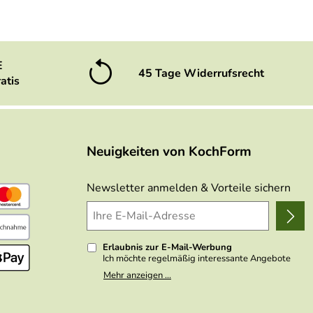
E
45 Tage Widerrufsrecht
atis
Neuigkeiten von KochForm
Newsletter anmelden & Vorteile sichern
Erlaubnis zur E-Mail-Werbung
Ich möchte regelmäßig interessante Angebote
per E-Mail erhalten. Meine E-Mail-Adresse wird
Mehr anzeigen ...
nicht an andere Unternehmen weitergegeben. Zu
statistischen Zwecken wird in anonymer Form
ausgewertet, welche Links im Newsletter
geklickt werden. Dabei ist nicht erkennbar,