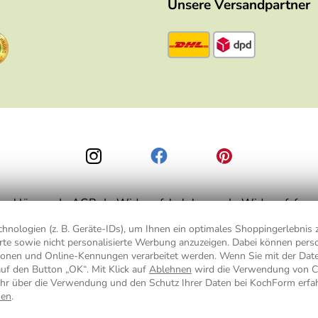
Unsere Versandpartner
zerklärung
AGB
Widerrufsbelehrung
Widerrufsform
nologien (z. B. Geräte-IDs), um Ihnen ein optimales Shoppingerlebnis z
ierte sowie nicht personalisierte Werbung anzuzeigen. Dabei können pe
is 49,90 € Bestellwert zzgl.
Versandkosten
, ab 49,90 € Bestellwert inkl.
Vers
ionen und Online-Kennungen verarbeitet werden. Wenn Sie mit der Da
auf den Button „OK“. Mit Klick auf
Ablehnen
wird die Verwendung von C
hr über die Verwendung und den Schutz Ihrer Daten bei KochForm erfa
nen
.