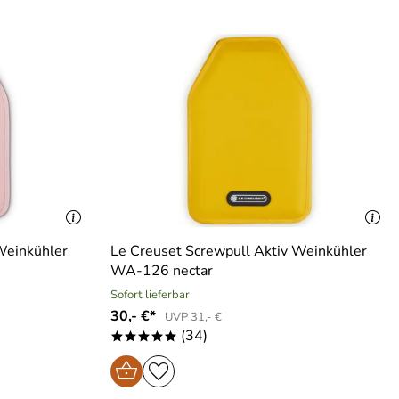
Weinkühler
Le Creuset Screwpull Aktiv Weinkühler
WA-126 nectar
Sofort lieferbar
30,- €*
UVP 31,- €
(34)
*****