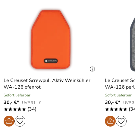
Le Creuset Screwpull Aktiv Weinkühler
Le Creuset S
WA-126 ofenrot
WA-126 perl
Sofort lieferbar
Sofort lieferbar
30,- €*
30,- €*
UVP 31,- €
UVP 31
(34)
(3
*****
*****