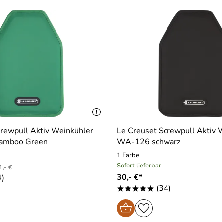
crewpull Aktiv Weinkühler
Le Creuset Screwpull Aktiv 
amboo Green
WA-126 schwarz
1 Farbe
Sofort lieferbar
,- €
30,- €*
4)
(34)
*****