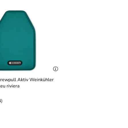
crewpull Aktiv Weinkühler
u riviera
4)