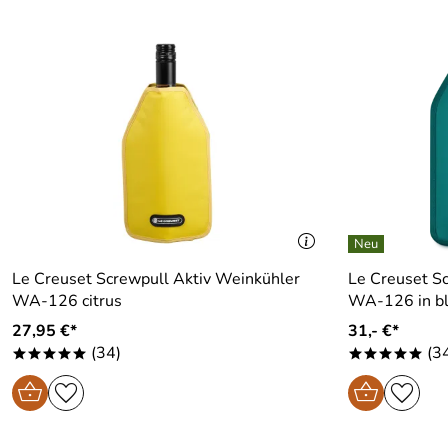
Le Creuset Screwpull Aktiv Weinkühler
Le Creuset S
WA-126 citrus
WA-126 in ble
27,95 €*
31,- €*
(34)
(3
*****
*****