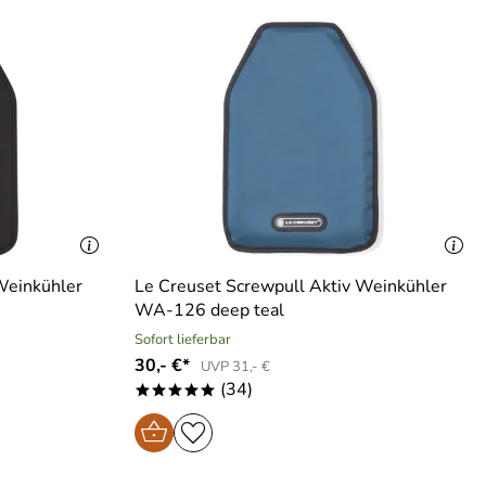
Weinkühler
Le Creuset Screwpull Aktiv Weinkühler
WA-126 deep teal
Sofort lieferbar
30,- €*
UVP 31,- €
(34)
*****