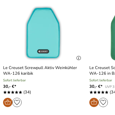
Le Creuset Screwpull Aktiv Weinkühler
Le Creuset S
WA-126 karibik
WA-126 in B
Sofort lieferbar
Sofort lieferbar
30,- €*
30,- €*
UVP 31
(34)
(3
*****
*****