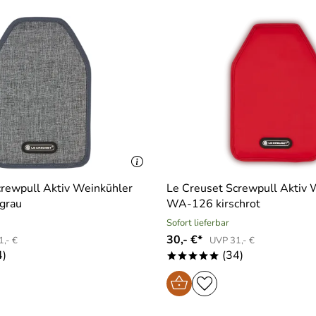
crewpull Aktiv Weinkühler
Le Creuset Screwpull Aktiv 
grau
WA-126 kirschrot
Sofort lieferbar
30,- €*
,- €
UVP 31,- €
4)
(34)
*****