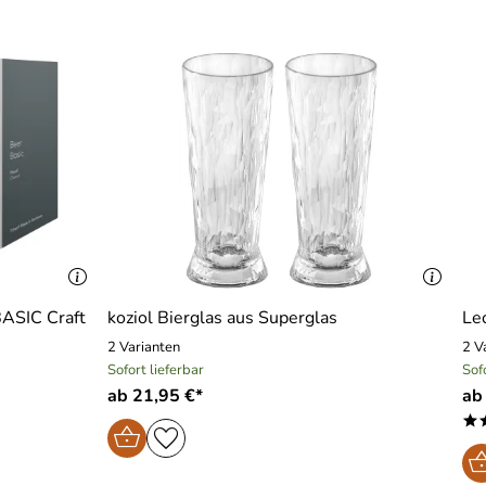
BASIC Craft
koziol Bierglas aus Superglas
Le
2 Varianten
2 V
Sofort lieferbar
Sof
ab 21,95 €*
ab
*