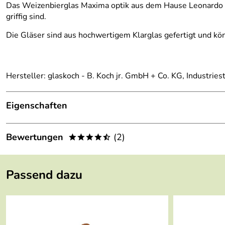
Das Weizenbierglas Maxima optik aus dem Hause Leonardo ha
griffig sind.
Die Gläser sind aus hochwertigem Klarglas gefertigt und kö
Hersteller: glaskoch - B. Koch jr. GmbH + Co. KG, Industri
Eigenschaften
Lieferumfang:
2 Weizenbiergläser
Bewertungen
(2)
****/
Material:
Glas
4,5
****/
Fassungsvermögen:
0,5 l
Passend dazu
5
Höhe:
24 cm
4
3
Durchmesser:
8 cm
2