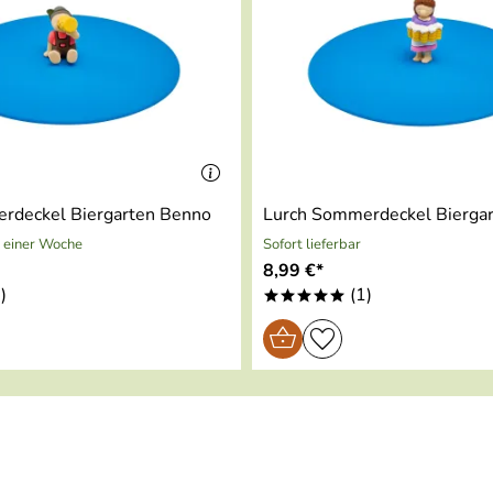
rdeckel Biergarten Benno
Lurch Sommerdeckel Biergar
 Anderes als immer nur die einfachen schlichten Gläser.
n einer Woche
Sofort lieferbar
8,99 €*
)
(1)
*****