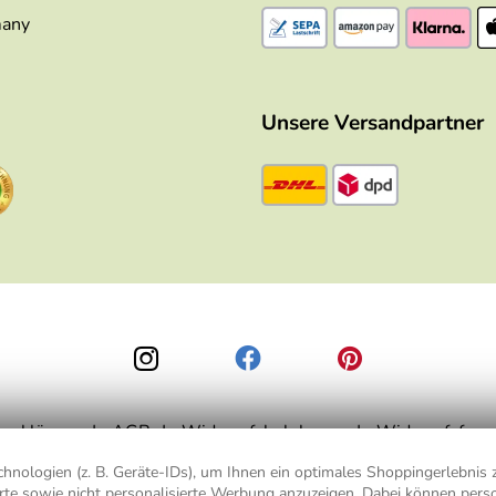
many
Unsere Versandpartner
zerklärung
AGB
Widerrufsbelehrung
Widerrufsform
nologien (z. B. Geräte-IDs), um Ihnen ein optimales Shoppingerlebnis z
ierte sowie nicht personalisierte Werbung anzuzeigen. Dabei können pe