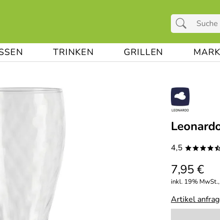
ESSEN
TRINKEN
GRILLEN
MARK
Leonardo
4,5
****
7,95 €
inkl. 19% MwSt.,
Artikel anfra