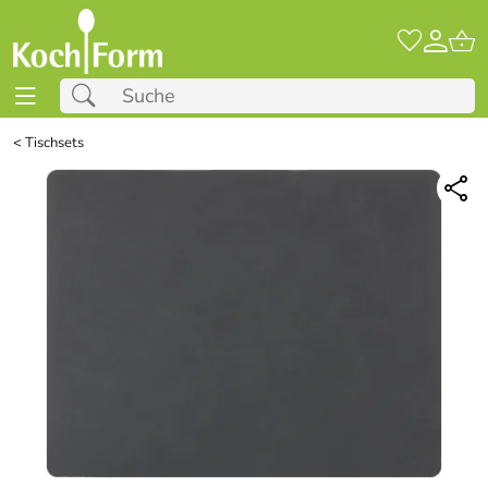
<
Tischsets