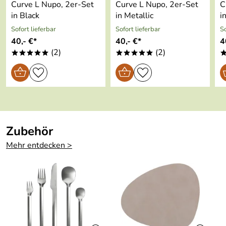
besonders nachhaltig
Curve L Nupo, 2er-Set
Curve L Nupo, 2er-Set
C
in Black
in Metallic
i
Sofort lieferbar
Sofort lieferbar
So
40,- €*
40,- €*
4
(2)
(2)
*****
*****
Zubehör
Mehr entdecken >