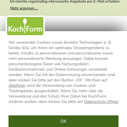
Ich möchte regelmäßig interessante Angebote per E-Mail erhalten.
Meine E-Mail-Adresse wird nicht an andere Unternehmen
Mehr anzeigen ...
weitergegeben. Zu statistischen Zwecken wird in anonymer Form
ausgewertet, welche Links im Newsletter geklickt werden. Dabei ist
nicht erkennbar, welche konkrete Person geklickt hat. Diese
Einwilligung zur Nutzung meiner E-Mail- Adresse für Werbezwecke
kann ich jederzeit mit Wirkung für die Zukunft widerrufen, indem ich
den Link "Abmelden" am Ende des Newsletters anklicke oder die
Option Newsletter im Mitgliederbereich deaktiviere. Die
Datenschutzerklärung
habe ich zur Kenntnis genommen.
Wir verwenden Cookies sowie ähnliche Technologien (z. B.
Geräte-IDs), um Ihnen ein optimales Shoppingerlebnis zu
bieten, Inhalte zu personalisieren und personalisierte sowie
Impressum
Datenschutzerklärung
AGB
nicht personalisierte Werbung anzuzeigen. Dabei können
personenbezogene Daten wie Nutzungsdaten,
Widerrufsbelehrung
Widerrufsformular
Geräteinformationen und Online-Kennungen verarbeitet
werden. Wenn Sie mit der Datennutzung einverstanden sind,
Vertrag widerrufen
dann klicken Sie bitte auf den Button „OK“. Mit Klick auf
Ablehnen
wird die Verwendung von Cookies und
Trackingdaten ausgeschaltet. Wenn Sie mehr über die
Verwendung und den Schutz Ihrer Daten bei KochForm
* Alle Preisangaben inkl. MwSt., bis 49,90 € Bestellwert zzgl.
erfahren wollen, dann klicken Sie bitte auf
Datenschutz öffnen
Versandkosten
, ab 49,90 € Bestellwert inkl.
Versandkosten
innerhalb
.
Deutschlands
OK