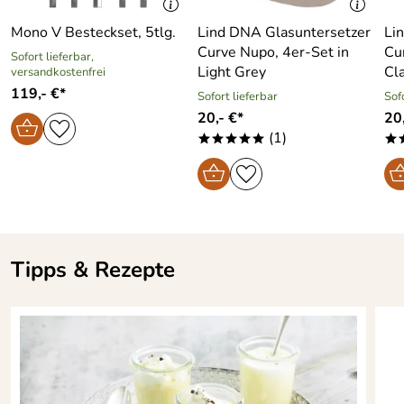
Mono V Besteckset, 5tlg.
Lind DNA Glasuntersetzer
Li
Curve Nupo, 4er-Set in
Cu
Sofort lieferbar,
Light Grey
Cl
versandkostenfrei
119,- €*
Sofort lieferbar
Sof
20,- €*
20,
(1)
*****
*
Tipps & Rezepte