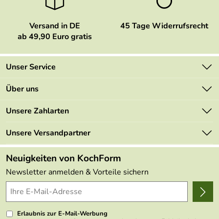
Versand in DE
45 Tage Widerrufsrecht
ab 49,90 Euro gratis
Unser Service
Kontakt
Über uns
Newsletter
Marken
Unsere Zahlarten
Mehrwertsteuerfrei
Neu
Retourenportal
Unsere Versandpartner
Angebote
FAQs
Made in Germany
Neuigkeiten von KochForm
Lieferbedingungen
Themen
Newsletter anmelden & Vorteile sichern
Delivery Terms
Wir über uns
Kundenlogin
Presse
Erlaubnis zur E-Mail-Werbung