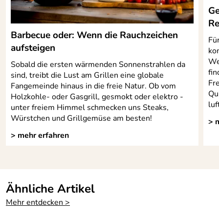
tral,
Ge
obstsäurebestä
Re
ndig:
Barbecue oder: Wenn die Rauchzeichen
Für
aufsteigen
ko
nicht für Kinder unter 3 Jahren
We
geeignet, da Kleinteile
Sobald die ersten wärmenden Sonnenstrahlen da
fi
verschluckt werden können
sind, treibt die Lust am Grillen eine globale
Fre
Fangemeinde hinaus in die freie Natur. Ob vom
Qui
Holzkohle- oder Gasgrill, gesmokt oder elektro -
luf
unter freiem Himmel schmecken uns Steaks,
Würstchen und Grillgemüse am besten!
> 
> mehr erfahren
Ähnliche Artikel
Mehr entdecken >