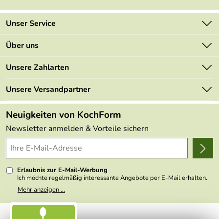
Unser Service
Kontakt
Über uns
Newsletter
Marken
Unsere Zahlarten
Mehrwertsteuerfrei
Neu
Retourenportal
Unsere Versandpartner
Angebote
FAQs
Made in Germany
Neuigkeiten von KochForm
Lieferbedingungen
Themen
Newsletter anmelden & Vorteile sichern
Delivery Terms
Wir über uns
Kundenlogin
Presse
Erlaubnis zur E-Mail-Werbung
Ich möchte regelmäßig interessante Angebote per E-Mail erhalten.
Meine E-Mail-Adresse wird nicht an andere Unternehmen
Mehr anzeigen ...
weitergegeben. Zu statistischen Zwecken wird in anonymer Form
ausgewertet, welche Links im Newsletter geklickt werden. Dabei ist
nicht erkennbar, welche konkrete Person geklickt hat. Diese
Einwilligung zur Nutzung meiner E-Mail- Adresse für Werbezwecke