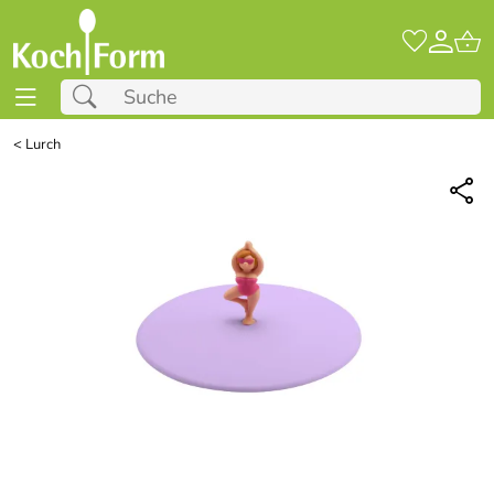
<
Lurch