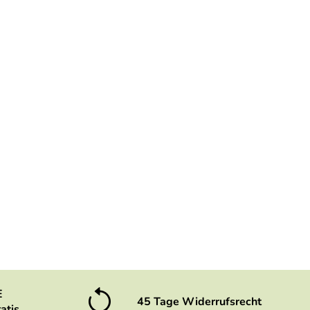
E
45 Tage Widerrufsrecht
atis