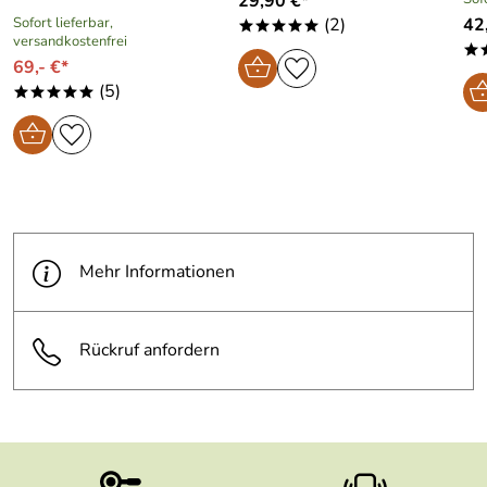
29,90 €*
Sofort lieferbar,
(2)
42
*****
versandkostenfrei
*
69,- €*
(5)
*****
Mehr Informationen
Rückruf anfordern