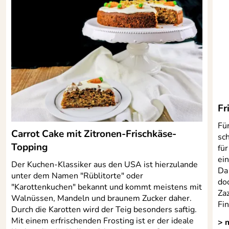
Fr
Fü
Carrot Cake mit Zitronen-Frischkäse-
sc
Topping
für
ei
Der Kuchen-Klassiker aus den USA ist hierzulande
Da 
unter dem Namen "Rüblitorte" oder
doc
"Karottenkuchen" bekannt und kommt meistens mit
Zaz
Walnüssen, Mandeln und braunem Zucker daher.
Fi
Durch die Karotten wird der Teig besonders saftig.
Mit einem erfrischenden Frosting ist er der ideale
> 