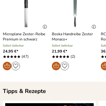
Microplane Zester-Reibe
Boska Handreibe Zester
RC
Premium in schwarz
Monaco+
Ro
Sofort lieferbar
Sofort lieferbar
Sof
24,95 €*
21,99 €*
36
(47)
(2)
*****
*****
*
Tipps & Rezepte