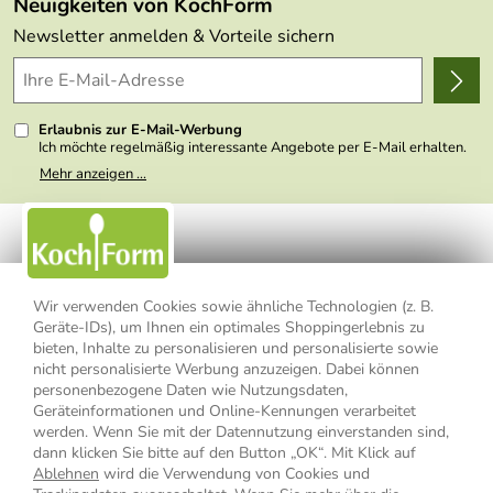
Neuigkeiten von KochForm
Lieferbedingungen
Themen
Newsletter anmelden & Vorteile sichern
Delivery Terms
Wir über uns
Kundenlogin
Presse
Erlaubnis zur E-Mail-Werbung
Ich möchte regelmäßig interessante Angebote per E-Mail erhalten.
Meine E-Mail-Adresse wird nicht an andere Unternehmen
Mehr anzeigen ...
weitergegeben. Zu statistischen Zwecken wird in anonymer Form
ausgewertet, welche Links im Newsletter geklickt werden. Dabei ist
nicht erkennbar, welche konkrete Person geklickt hat. Diese
Einwilligung zur Nutzung meiner E-Mail- Adresse für Werbezwecke
kann ich jederzeit mit Wirkung für die Zukunft widerrufen, indem ich
den Link "Abmelden" am Ende des Newsletters anklicke oder die
Option Newsletter im Mitgliederbereich deaktiviere. Die
Datenschutzerklärung
habe ich zur Kenntnis genommen.
Wir verwenden Cookies sowie ähnliche Technologien (z. B.
Geräte-IDs), um Ihnen ein optimales Shoppingerlebnis zu
bieten, Inhalte zu personalisieren und personalisierte sowie
Impressum
Datenschutzerklärung
AGB
nicht personalisierte Werbung anzuzeigen. Dabei können
personenbezogene Daten wie Nutzungsdaten,
Widerrufsbelehrung
Widerrufsformular
Geräteinformationen und Online-Kennungen verarbeitet
werden. Wenn Sie mit der Datennutzung einverstanden sind,
Vertrag widerrufen
dann klicken Sie bitte auf den Button „OK“. Mit Klick auf
Ablehnen
wird die Verwendung von Cookies und