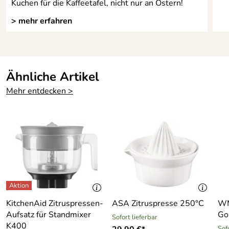
Kuchen für die Kaffeetafel, nicht nur an Ostern!
> mehr erfahren
Ähnliche Artikel
Mehr entdecken >
KitchenAid Zitruspressen-
ASA Zitruspresse 250°C
WM
Aufsatz für Standmixer
Go
Sofort lieferbar
K400
Sof