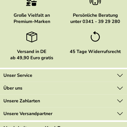
Große Vielfalt an
Persönliche Beratung
Premium-Marken
unter 0341 - 39 29 280
Versand in DE
45 Tage Widerrufsrecht
ab 49,90 Euro gratis
Unser Service
Kontakt
Über uns
Newsletter
Marken
Unsere Zahlarten
Mehrwertsteuerfrei
Neu
Retourenportal
Unsere Versandpartner
Angebote
FAQs
Made in Germany