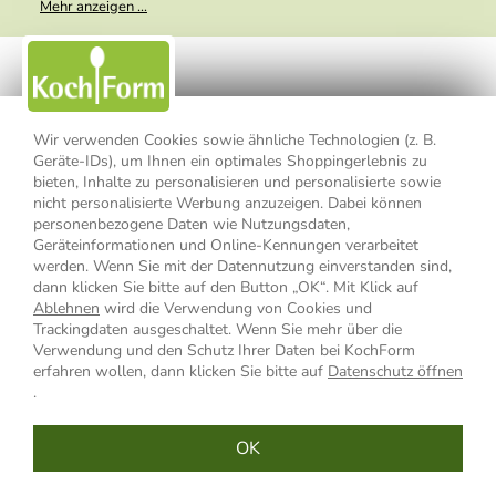
Mehr anzeigen ...
weitergegeben. Zu statistischen Zwecken wird in anonymer Form
ausgewertet, welche Links im Newsletter geklickt werden. Dabei ist
nicht erkennbar, welche konkrete Person geklickt hat. Diese
Einwilligung zur Nutzung meiner E-Mail- Adresse für Werbezwecke
kann ich jederzeit mit Wirkung für die Zukunft widerrufen, indem ich
den Link "Abmelden" am Ende des Newsletters anklicke oder die
Option Newsletter im Mitgliederbereich deaktiviere. Die
Datenschutzerklärung
habe ich zur Kenntnis genommen.
Wir verwenden Cookies sowie ähnliche Technologien (z. B.
Geräte-IDs), um Ihnen ein optimales Shoppingerlebnis zu
Impressum
Datenschutzerklärung
AGB
bieten, Inhalte zu personalisieren und personalisierte sowie
nicht personalisierte Werbung anzuzeigen. Dabei können
personenbezogene Daten wie Nutzungsdaten,
Widerrufsbelehrung
Widerrufsformular
Geräteinformationen und Online-Kennungen verarbeitet
werden. Wenn Sie mit der Datennutzung einverstanden sind,
Vertrag widerrufen
dann klicken Sie bitte auf den Button „OK“. Mit Klick auf
Ablehnen
wird die Verwendung von Cookies und
Trackingdaten ausgeschaltet. Wenn Sie mehr über die
Verwendung und den Schutz Ihrer Daten bei KochForm
* Alle Preisangaben inkl. MwSt., bis 49,90 € Bestellwert zzgl.
erfahren wollen, dann klicken Sie bitte auf
Datenschutz öffnen
Versandkosten
, ab 49,90 € Bestellwert inkl.
Versandkosten
innerhalb
.
Deutschlands
OK