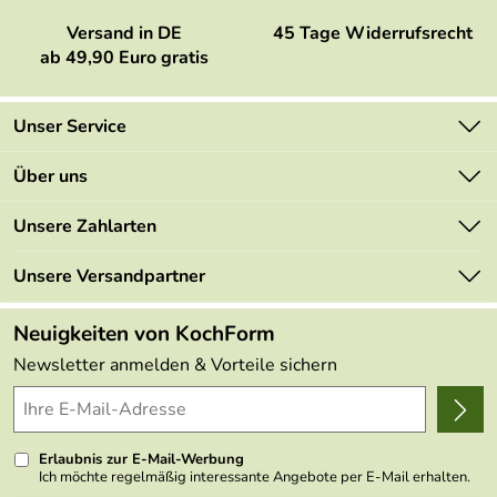
Versand in DE
45 Tage Widerrufsrecht
ab 49,90 Euro gratis
Unser Service
Kontakt
Über uns
Newsletter
Marken
Unsere Zahlarten
Mehrwertsteuerfrei
Neu
Retourenportal
Unsere Versandpartner
Angebote
FAQs
Made in Germany
Neuigkeiten von KochForm
Lieferbedingungen
Themen
Newsletter anmelden & Vorteile sichern
Delivery Terms
Wir über uns
Kundenlogin
Presse
Erlaubnis zur E-Mail-Werbung
Ich möchte regelmäßig interessante Angebote per E-Mail erhalten.
Meine E-Mail-Adresse wird nicht an andere Unternehmen