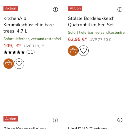
KitchenAid
Stölzle Bordeauxkelch
Keramikschüssel in bare
Quatrophil im 6er-Set
trees, 4,7 L
Sofort lieferbar, versandkostenfrei
Sofort lieferbar, versandkostenfrei
62,95 €*
UVP 77,70 €
109,- €*
UVP 119,- €
(11)
*****
Riess Kasserolle aus
Lind DNA Tischset