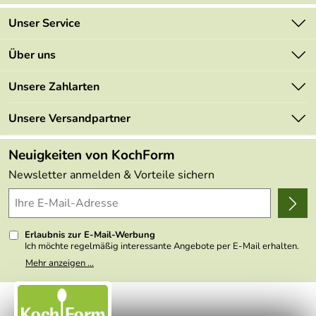
Unser Service
Kontakt
Über uns
Newsletter
Marken
Unsere Zahlarten
Mehrwertsteuerfrei
Neu
Retourenportal
Unsere Versandpartner
Angebote
FAQs
Made in Germany
Neuigkeiten von KochForm
Lieferbedingungen
Themen
Newsletter anmelden & Vorteile sichern
Delivery Terms
Wir über uns
Kundenlogin
Presse
Erlaubnis zur E-Mail-Werbung
Ich möchte regelmäßig interessante Angebote per E-Mail erhalten.
Meine E-Mail-Adresse wird nicht an andere Unternehmen
Mehr anzeigen ...
weitergegeben. Zu statistischen Zwecken wird in anonymer Form
ausgewertet, welche Links im Newsletter geklickt werden. Dabei ist
nicht erkennbar, welche konkrete Person geklickt hat. Diese
Einwilligung zur Nutzung meiner E-Mail- Adresse für Werbezwecke
kann ich jederzeit mit Wirkung für die Zukunft widerrufen, indem ich