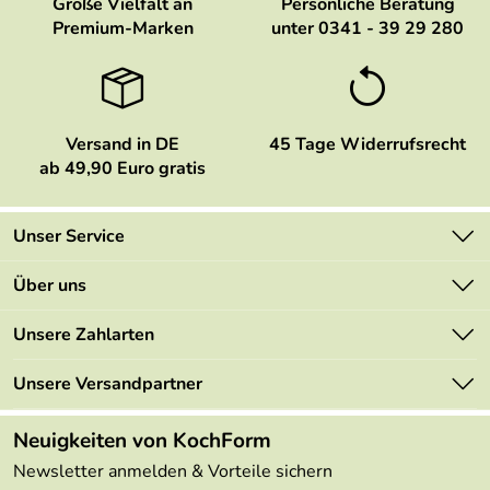
Große Vielfalt an
Persönliche Beratung
Premium-Marken
unter 0341 - 39 29 280
Versand in DE
45 Tage Widerrufsrecht
ab 49,90 Euro gratis
Unser Service
Kontakt
Über uns
Newsletter
Marken
Unsere Zahlarten
Mehrwertsteuerfrei
Neu
Retourenportal
Unsere Versandpartner
Angebote
FAQs
Made in Germany
Neuigkeiten von KochForm
Lieferbedingungen
Themen
Newsletter anmelden & Vorteile sichern
Delivery Terms