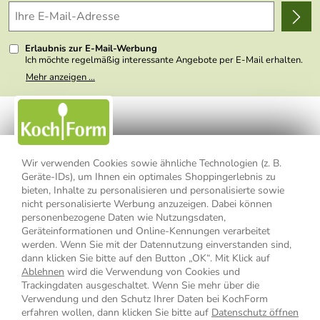
Wir über uns
Kundenlogin
Presse
Erlaubnis zur E-Mail-Werbung
Ich möchte regelmäßig interessante Angebote per E-Mail erhalten.
Meine E-Mail-Adresse wird nicht an andere Unternehmen
Mehr anzeigen ...
weitergegeben. Zu statistischen Zwecken wird in anonymer Form
ausgewertet, welche Links im Newsletter geklickt werden. Dabei ist
nicht erkennbar, welche konkrete Person geklickt hat. Diese
Einwilligung zur Nutzung meiner E-Mail- Adresse für Werbezwecke
kann ich jederzeit mit Wirkung für die Zukunft widerrufen, indem ich
den Link "Abmelden" am Ende des Newsletters anklicke oder die
Option Newsletter im Mitgliederbereich deaktiviere. Die
Datenschutzerklärung
habe ich zur Kenntnis genommen.
Wir verwenden Cookies sowie ähnliche Technologien (z. B.
Geräte-IDs), um Ihnen ein optimales Shoppingerlebnis zu
Impressum
Datenschutzerklärung
AGB
bieten, Inhalte zu personalisieren und personalisierte sowie
nicht personalisierte Werbung anzuzeigen. Dabei können
personenbezogene Daten wie Nutzungsdaten,
Widerrufsbelehrung
Widerrufsformular
Geräteinformationen und Online-Kennungen verarbeitet
werden. Wenn Sie mit der Datennutzung einverstanden sind,
Vertrag widerrufen
dann klicken Sie bitte auf den Button „OK“. Mit Klick auf
Ablehnen
wird die Verwendung von Cookies und
Trackingdaten ausgeschaltet. Wenn Sie mehr über die
Verwendung und den Schutz Ihrer Daten bei KochForm
* Alle Preisangaben inkl. MwSt., bis 49,90 € Bestellwert zzgl.
erfahren wollen, dann klicken Sie bitte auf
Datenschutz öffnen
Versandkosten
, ab 49,90 € Bestellwert inkl.
Versandkosten
innerhalb