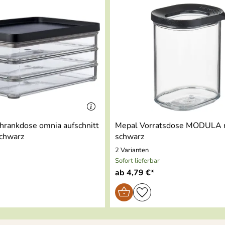
ethylen (PE)
hrankdose omnia aufschnitt
Mepal Vorratsdose MODULA m
chte - schwarz
schwarz
2 Varianten
Sofort lieferbar
ab 4,79 €*
)
Fleischwaren und Aufschnitt
 und Menge)