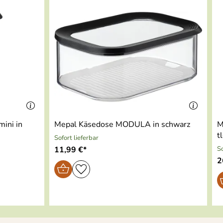
ini in
Mepal Käsedose MODULA in schwarz
M
t
Sofort lieferbar
11,99 €*
So
2