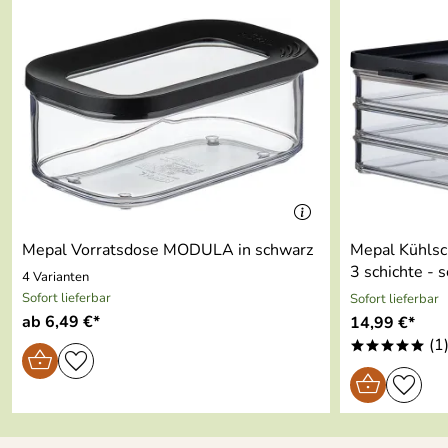
Höhe:
86 mm
Gewicht:
484 g
Material:
Styrol-Acrylnitril (SAN), Poly
Farbe:
schwarz
Made in:
Holland
Mikrowellenfest:
Nein
Mepal Vorratsdose MODULA in schwarz
Mepal Kühlsc
Spülmaschinengeignet:
Ja
3 schi
4 Varianten
Sofort lieferbar
Sofort lieferbar
Stapelbar
ab 6,49 €*
14,99 €*
(1
Ideal zur Aufbewahrtung von 
*****
Transparent (Sicht auf Inhalt