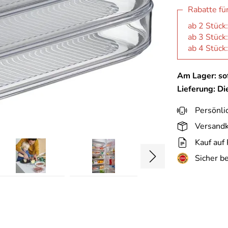
Rabatte fü
ab 2 Stück
ab 3 Stück
ab 4 Stück
Am Lager: sof
Lieferung: D
Persönli
Versandk
Kauf auf
Sicher b