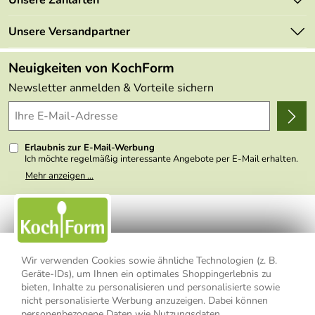
Mehrwertsteuerfrei
Neu
Retourenportal
Unsere Versandpartner
Angebote
FAQs
Made in Germany
Neuigkeiten von KochForm
Lieferbedingungen
Themen
Newsletter anmelden & Vorteile sichern
Delivery Terms
Wir über uns
Kundenlogin
Presse
Erlaubnis zur E-Mail-Werbung
Ich möchte regelmäßig interessante Angebote per E-Mail erhalten.
Meine E-Mail-Adresse wird nicht an andere Unternehmen
Mehr anzeigen ...
weitergegeben. Zu statistischen Zwecken wird in anonymer Form
ausgewertet, welche Links im Newsletter geklickt werden. Dabei ist
nicht erkennbar, welche konkrete Person geklickt hat. Diese
Einwilligung zur Nutzung meiner E-Mail- Adresse für Werbezwecke
kann ich jederzeit mit Wirkung für die Zukunft widerrufen, indem ich
den Link "Abmelden" am Ende des Newsletters anklicke oder die
Option Newsletter im Mitgliederbereich deaktiviere. Die
Datenschutzerklärung
habe ich zur Kenntnis genommen.
Wir verwenden Cookies sowie ähnliche Technologien (z. B.
Geräte-IDs), um Ihnen ein optimales Shoppingerlebnis zu
Impressum
Datenschutzerklärung
AGB
bieten, Inhalte zu personalisieren und personalisierte sowie
nicht personalisierte Werbung anzuzeigen. Dabei können
personenbezogene Daten wie Nutzungsdaten,