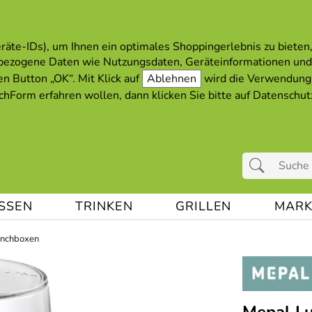
äte-IDs), um Ihnen ein optimales Shoppingerlebnis zu bieten, 
bezogene Daten wie Nutzungsdaten, Geräteinformationen und
en Button „OK“. Mit Klick auf
Ablehnen
wird die Verwendung 
hForm erfahren wollen, dann klicken Sie bitte auf
Datenschut
ESSEN
TRINKEN
GRILLEN
MARK
nchboxen