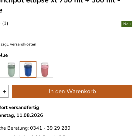
nchpot ellipse xl 750 ml + 300 ml -
e
(1)
*
 zzgl.
Versandkosten
blue
+
In den Warenkorb
ort versandfertig
ienstag, 11.08.2026
che Beratung: 0341 - 39 29 280