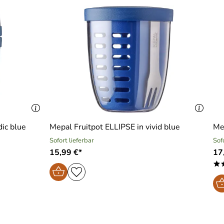
ic blue
Mepal Fruitpot ELLIPSE in vivid blue
Me
Sofort lieferbar
Sof
15,99 €*
17
*