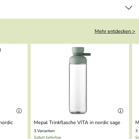
Mehr entdecken >
nordic
Mepal Trinkflasche VITA in nordic sage
M
3 Varianten
3
Sofort lieferbar
So