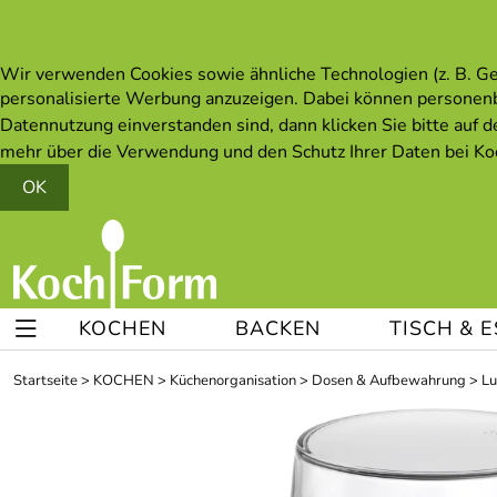
Wir verwenden Cookies sowie ähnliche Technologien (z. B. Ger
personalisierte Werbung anzuzeigen. Dabei können personen
Datennutzung einverstanden sind, dann klicken Sie bitte auf d
mehr über die Verwendung und den Schutz Ihrer Daten bei Koc
OK
KOCHEN
BACKEN
TISCH & 
Startseite
>
KOCHEN
>
Küchenorganisation
>
Dosen & Aufbewahrung
>
Lu