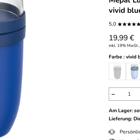
Mepal Lu
vivid blu
5,0
****
19,99 €
inkl. 19% MwSt.,
Farbe :
vivid 
−
Am Lager: sof
Lieferung: D
Persönli