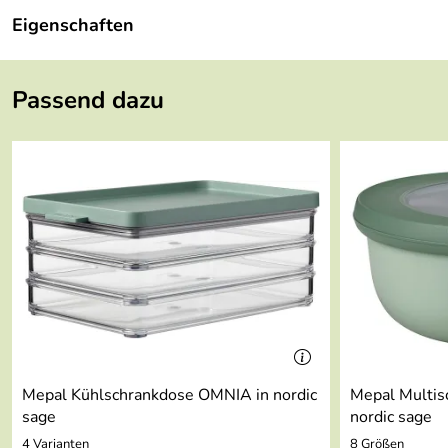
Eigenschaften
Höhe:
107 mm
Passend dazu
Länge:
107 mm
Breite:
200 mm
Gewicht:
0,315 kg
Serie:
Ellipse Lunchpot
Material:
pp / pctg
Mepal Kühlschrankdose OMNIA in nordic
Mepal Multisc
sage
nordic sage
4 Varianten
8 Größen