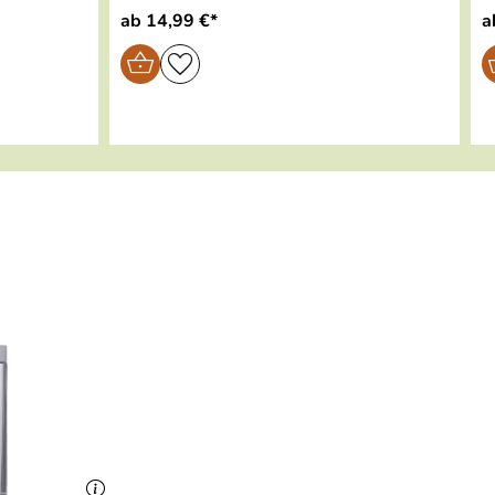
ab 14,99 €*
a