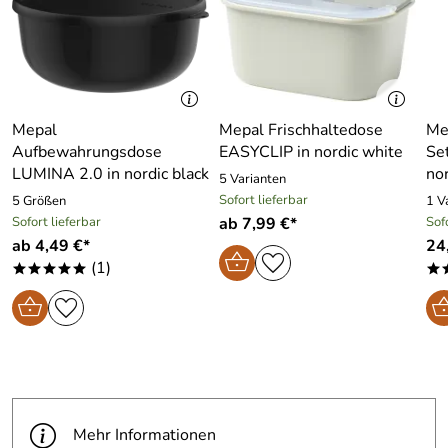
Mepal
Mepal Frischhaltedose
Me
Aufbewahrungsdose
EASYCLIP in nordic white
Set
LUMINA 2.0 in nordic black
no
5 Varianten
Sofort lieferbar
5 Größen
1 V
Sofort lieferbar
ab 7,99 €*
Sof
ab 4,49 €*
24
(1)
*****
*
Mehr Informationen