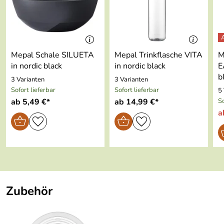
Spülmaschinenf
ja
Niederlande, info@mepal.com
est:
Material:
pp/tpe
Mepal Schale SILUETA
Mepal Trinkflasche VITA
M
Farbe:
nordic black
in nordic black
in nordic black
E
b
3 Varianten
3 Varianten
Sofort lieferbar
Sofort lieferbar
5
ab 5,49 €*
ab 14,99 €*
So
a
Zubehör