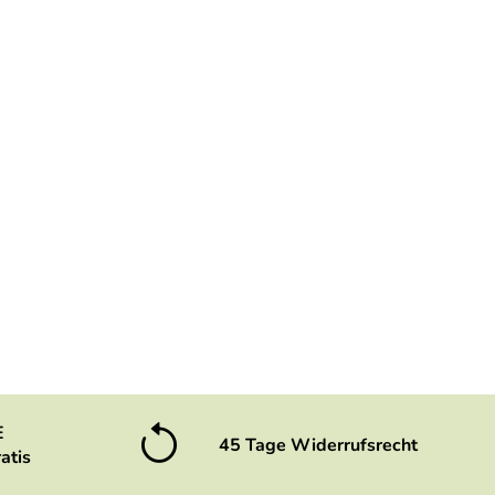
E
45 Tage Widerrufsrecht
atis