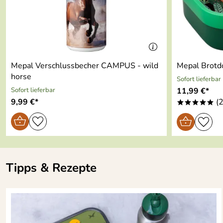
Spülmaschinenfest:
ja
Material:
abs
Farbe:
my horse
Mepal Verschlussbecher CAMPUS - wild
Mepal Brotdo
horse
Sofort lieferbar
Sofort lieferbar
11,99 €*
9,99 €*
(2
*****
Tipps & Rezepte