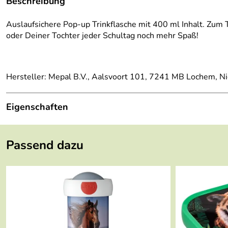
Beschreibung
Auslaufsichere Pop-up Trinkflasche mit 400 ml Inhalt. Zum T
oder Deiner Tochter jeder Schultag noch mehr Spaß!
Hersteller: Mepal B.V., Aalsvoort 101, 7241 MB Lochem, N
Eigenschaften
Höhe:
64 mm
Passend dazu
Länge:
70 mm
Breite:
184 mm
Fassungsvermögen:
400 ml
Gewicht:
0,144 kg