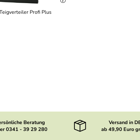
igverteiler Profi Plus
ersönliche Beratung
Versand in D
er 0341 - 39 29 280
ab 49,90 Euro gr