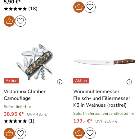
5,90 €*
(18)
*****
Victorinox Climber
Windmühlenmesser
Camouflage
Fleisch- und Filiermesser
K6 in Walnuss (rostfrei)
Sofort lieferbar
38,95 €*
Sofort lieferbar, versandkostenfrei
UVP 43,- €
(1)
199,- €*
UVP 216,- €
*****