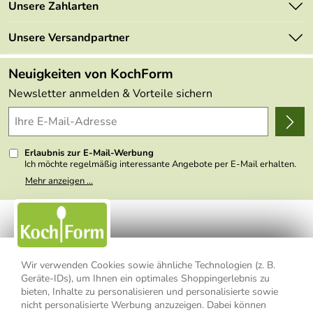
Marken
Unsere Zahlarten
Mehrwertsteuerfrei
Neu
Retourenportal
Unsere Versandpartner
Angebote
FAQs
Made in Germany
Neuigkeiten von KochForm
Lieferbedingungen
Themen
Newsletter anmelden & Vorteile sichern
Delivery Terms
Wir über uns
Kundenlogin
Presse
Erlaubnis zur E-Mail-Werbung
Ich möchte regelmäßig interessante Angebote per E-Mail erhalten.
Meine E-Mail-Adresse wird nicht an andere Unternehmen
Mehr anzeigen ...
weitergegeben. Zu statistischen Zwecken wird in anonymer Form
ausgewertet, welche Links im Newsletter geklickt werden. Dabei ist
nicht erkennbar, welche konkrete Person geklickt hat. Diese
Einwilligung zur Nutzung meiner E-Mail- Adresse für Werbezwecke
kann ich jederzeit mit Wirkung für die Zukunft widerrufen, indem ich
den Link "Abmelden" am Ende des Newsletters anklicke oder die
Option Newsletter im Mitgliederbereich deaktiviere. Die
Datenschutzerklärung
habe ich zur Kenntnis genommen.
Wir verwenden Cookies sowie ähnliche Technologien (z. B.
Geräte-IDs), um Ihnen ein optimales Shoppingerlebnis zu
Impressum
Datenschutzerklärung
AGB
bieten, Inhalte zu personalisieren und personalisierte sowie
nicht personalisierte Werbung anzuzeigen. Dabei können