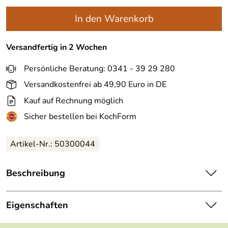
In den Warenkorb
Versandfertig in 2 Wochen
Persönliche Beratung: 0341 - 39 29 280
Versandkostenfrei ab 49,90 Euro in DE
Kauf auf Rechnung möglich
Sicher bestellen bei KochForm
Artikel-Nr.: 50300044
Beschreibung
Monbento
Slim Box
Besteck
in grün Natural. Das Besteck
aus Edelstahl mit PP-Halterung kann zwischen den Ober-
Eigenschaften
und Zwischendeckeln der MB Original und MB Square
Bento-Box befestigt werden. Kompakt, praktisch und ideal