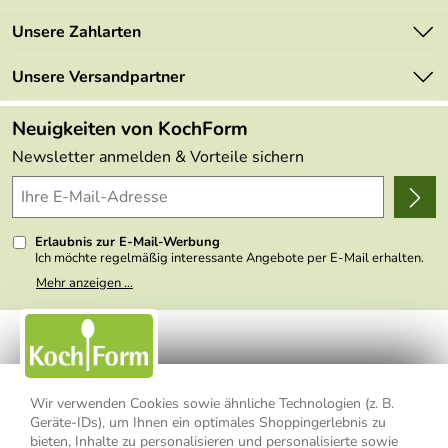
Newsletter
Marken
Unsere Zahlarten
Mehrwertsteuerfrei
Neu
Retourenportal
Unsere Versandpartner
Angebote
FAQs
Made in Germany
Neuigkeiten von KochForm
Lieferbedingungen
Themen
Newsletter anmelden & Vorteile sichern
Delivery Terms
Wir über uns
Kundenlogin
Presse
Erlaubnis zur E-Mail-Werbung
Ich möchte regelmäßig interessante Angebote per E-Mail erhalten.
Meine E-Mail-Adresse wird nicht an andere Unternehmen
Mehr anzeigen ...
weitergegeben. Zu statistischen Zwecken wird in anonymer Form
ausgewertet, welche Links im Newsletter geklickt werden. Dabei ist
nicht erkennbar, welche konkrete Person geklickt hat. Diese
Einwilligung zur Nutzung meiner E-Mail- Adresse für Werbezwecke
kann ich jederzeit mit Wirkung für die Zukunft widerrufen, indem ich
den Link "Abmelden" am Ende des Newsletters anklicke oder die
Option Newsletter im Mitgliederbereich deaktiviere. Die
Datenschutzerklärung
habe ich zur Kenntnis genommen.
Wir verwenden Cookies sowie ähnliche Technologien (z. B.
Geräte-IDs), um Ihnen ein optimales Shoppingerlebnis zu
Impressum
Datenschutzerklärung
AGB
bieten, Inhalte zu personalisieren und personalisierte sowie