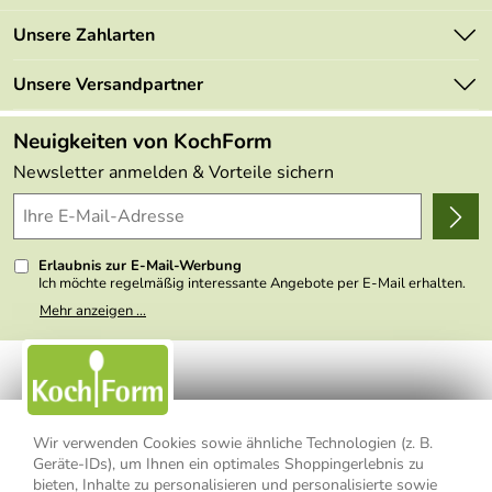
Newsletter
Marken
Unsere Zahlarten
Mehrwertsteuerfrei
Neu
Retourenportal
Unsere Versandpartner
Angebote
FAQs
Made in Germany
Neuigkeiten von KochForm
Lieferbedingungen
Themen
Newsletter anmelden & Vorteile sichern
Delivery Terms
Wir über uns
Kundenlogin
Presse
Erlaubnis zur E-Mail-Werbung
Ich möchte regelmäßig interessante Angebote per E-Mail erhalten.
Meine E-Mail-Adresse wird nicht an andere Unternehmen
Mehr anzeigen ...
weitergegeben. Zu statistischen Zwecken wird in anonymer Form
ausgewertet, welche Links im Newsletter geklickt werden. Dabei ist
nicht erkennbar, welche konkrete Person geklickt hat. Diese
Einwilligung zur Nutzung meiner E-Mail- Adresse für Werbezwecke
kann ich jederzeit mit Wirkung für die Zukunft widerrufen, indem ich
den Link "Abmelden" am Ende des Newsletters anklicke oder die
Option Newsletter im Mitgliederbereich deaktiviere. Die
Datenschutzerklärung
habe ich zur Kenntnis genommen.
Wir verwenden Cookies sowie ähnliche Technologien (z. B.
Geräte-IDs), um Ihnen ein optimales Shoppingerlebnis zu
Impressum
Datenschutzerklärung
AGB
bieten, Inhalte zu personalisieren und personalisierte sowie