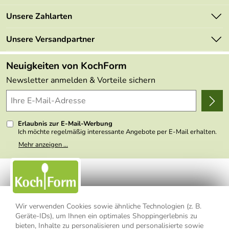
Newsletter
Marken
Unsere Zahlarten
Mehrwertsteuerfrei
Neu
Retourenportal
Unsere Versandpartner
Angebote
FAQs
Made in Germany
Neuigkeiten von KochForm
Lieferbedingungen
Themen
Newsletter anmelden & Vorteile sichern
Delivery Terms
Wir über uns
Kundenlogin
Presse
Erlaubnis zur E-Mail-Werbung
Ich möchte regelmäßig interessante Angebote per E-Mail erhalten.
Meine E-Mail-Adresse wird nicht an andere Unternehmen
Mehr anzeigen ...
weitergegeben. Zu statistischen Zwecken wird in anonymer Form
ausgewertet, welche Links im Newsletter geklickt werden. Dabei ist
nicht erkennbar, welche konkrete Person geklickt hat. Diese
Einwilligung zur Nutzung meiner E-Mail- Adresse für Werbezwecke
kann ich jederzeit mit Wirkung für die Zukunft widerrufen, indem ich
den Link "Abmelden" am Ende des Newsletters anklicke oder die
Option Newsletter im Mitgliederbereich deaktiviere. Die
Datenschutzerklärung
habe ich zur Kenntnis genommen.
Wir verwenden Cookies sowie ähnliche Technologien (z. B.
Geräte-IDs), um Ihnen ein optimales Shoppingerlebnis zu
Impressum
Datenschutzerklärung
AGB
bieten, Inhalte zu personalisieren und personalisierte sowie