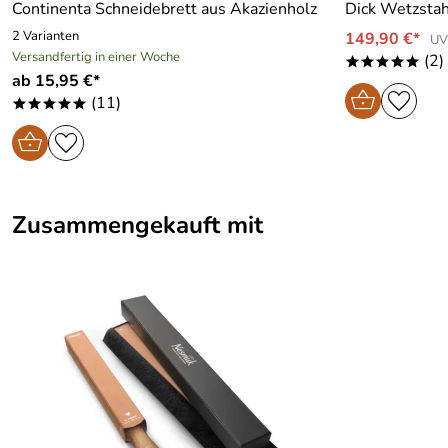
Continenta Schneidebrett aus Akazienholz
Dick Wetzstah
Werren
Flachschliff
Verifizierte Bewertung
*****
2 Varianten
149,90 €*
UV
Sehr gut
DLC-Beschichtung
Versandfertig in einer Woche
(2)
*****
Kaufdatum: 18.05.2020
ab 15,95 €*
Bewertungsdatum: 21.06.2020
(11)
*****
Zusammengekauft mit