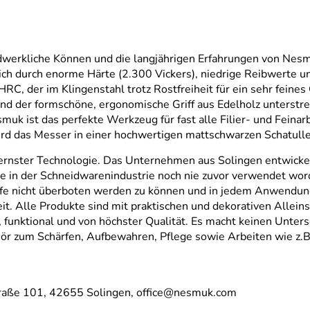
andwerkliche Können und die langjährigen Erfahrungen von Ne
h durch enorme Härte (2.300 Vickers), niedrige Reibwerte un
C, der im Klingenstahl trotz Rostfreiheit für ein sehr feines 
 der formschöne, ergonomische Griff aus Edelholz unterstreic
 ist das perfekte Werkzeug für fast alle Filier- und Feinarbe
ird das Messer in einer hochwertigen mattschwarzen Schatulle
nster Technologie. Das Unternehmen aus Solingen entwickelt 
die in der Schneidwarenindustrie noch nie zuvor verwendet wo
rfe nicht überboten werden zu können und in jedem Anwendung
it. Alle Produkte sind mit praktischen und dekorativen Alle
os, funktional und von höchster Qualität. Es macht keinen Unter
hör zum Schärfen, Aufbewahren, Pflege sowie Arbeiten wie z.B
traße 101, 42655 Solingen, office@nesmuk.com