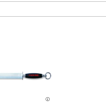
 Nesmuk mattschwarze Schatulle, 1 x Echtheitszertifikat
rstet