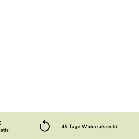
E
45 Tage Widerrufsrecht
atis