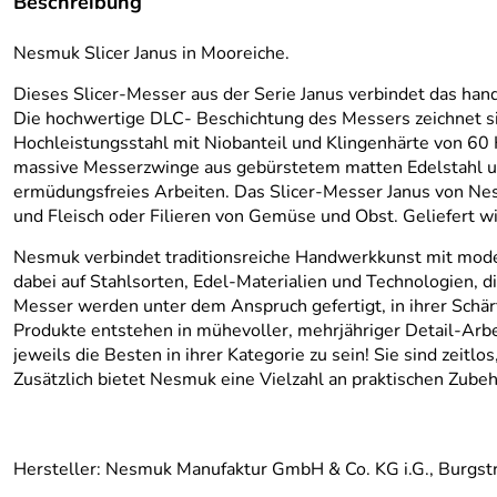
Beschreibung
Nesmuk Slicer Janus in Mooreiche.
Dieses Slicer-Messer aus der Serie Janus verbindet das h
Die hochwertige DLC- Beschichtung des Messers zeichnet sic
Hochleistungsstahl mit Niobanteil und Klingenhärte von 60 HR
massive Messerzwinge aus gebürstetem matten Edelstahl und
ermüdungsfreies Arbeiten. Das Slicer-Messer Janus von Nesmuk
und Fleisch oder Filieren von Gemüse und Obst. Geliefert w
Nesmuk verbindet traditionsreiche Handwerkkunst mit moder
dabei auf Stahlsorten, Edel-Materialien und Technologien, 
Messer werden unter dem Anspruch gefertigt, in ihrer Schä
Produkte entstehen in mühevoller, mehrjähriger Detail-Arbe
jeweils die Besten in ihrer Kategorie zu sein! Sie sind zeitl
Zusätzlich bietet Nesmuk eine Vielzahl an praktischen Zube
Hersteller: Nesmuk Manufaktur GmbH & Co. KG i.G., Burgs