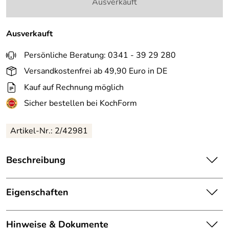
Ausverkauft
Ausverkauft
Persönliche Beratung: 0341 - 39 29 280
Versandkostenfrei ab 49,90 Euro in DE
Kauf auf Rechnung möglich
Sicher bestellen bei KochForm
Artikel-Nr.: 2/42981
Beschreibung
PEUGEOT
Tahiti Duo Mühlenset Erde, kakaobraun &
haselnussbraun. Mühlenset von Peugeot, das auf sanfte
Eigenschaften
Farben ganz im Sinne der Elemente setzt. Mit bewährtem
Peugeot Mahlwerk.
Höhe:
15 cm
Hinweise & Dokumente