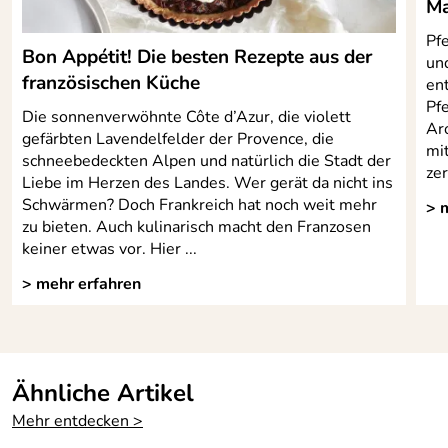
Ma
Pfe
Bon Appétit! Die besten Rezepte aus der
und
französischen Küche
ent
Pf
Die sonnenverwöhnte Côte d’Azur, die violett
Aro
gefärbten Lavendelfelder der Provence, die
mi
schneebedeckten Alpen und natürlich die Stadt der
zer
Liebe im Herzen des Landes. Wer gerät da nicht ins
Schwärmen? Doch Frankreich hat noch weit mehr
> 
zu bieten. Auch kulinarisch macht den Franzosen
keiner etwas vor. Hier ...
> mehr erfahren
Ähnliche Artikel
Mehr entdecken >