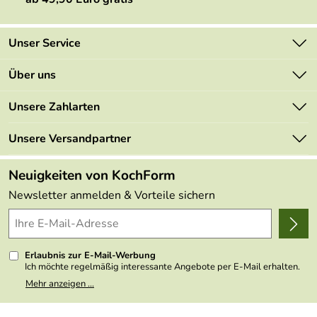
Unser Service
Kontakt
Über uns
Newsletter
Marken
Unsere Zahlarten
Mehrwertsteuerfrei
Neu
Retourenportal
Unsere Versandpartner
Angebote
FAQs
Made in Germany
Neuigkeiten von KochForm
Lieferbedingungen
Themen
Newsletter anmelden & Vorteile sichern
Delivery Terms
Wir über uns
Kundenlogin
Presse
Erlaubnis zur E-Mail-Werbung
Ich möchte regelmäßig interessante Angebote per E-Mail erhalten.
Meine E-Mail-Adresse wird nicht an andere Unternehmen
Mehr anzeigen ...
weitergegeben. Zu statistischen Zwecken wird in anonymer Form
ausgewertet, welche Links im Newsletter geklickt werden. Dabei ist
nicht erkennbar, welche konkrete Person geklickt hat. Diese