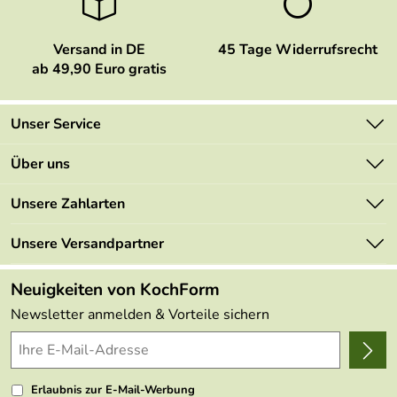
Versand in DE
45 Tage Widerrufsrecht
ab 49,90 Euro gratis
Unser Service
Kontakt
Über uns
Newsletter
Marken
Unsere Zahlarten
Mehrwertsteuerfrei
Neu
Retourenportal
Unsere Versandpartner
Angebote
FAQs
Made in Germany
Neuigkeiten von KochForm
Lieferbedingungen
Themen
Newsletter anmelden & Vorteile sichern
Delivery Terms
Wir über uns
Kundenlogin
Presse
Erlaubnis zur E-Mail-Werbung