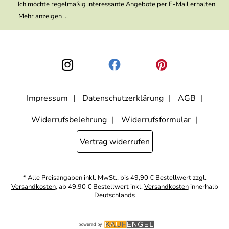
Ich möchte regelmäßig interessante Angebote per E-Mail erhalten.
Meine E-Mail-Adresse wird nicht an andere Unternehmen
Mehr anzeigen ...
weitergegeben. Zu statistischen Zwecken wird in anonymer Form
ausgewertet, welche Links im Newsletter geklickt werden. Dabei ist
nicht erkennbar, welche konkrete Person geklickt hat. Diese
Einwilligung zur Nutzung meiner E-Mail- Adresse für Werbezwecke
kann ich jederzeit mit Wirkung für die Zukunft widerrufen, indem ich
den Link "Abmelden" am Ende des Newsletters anklicke oder die
Option Newsletter im Mitgliederbereich deaktiviere. Die
Datenschutzerklärung
habe ich zur Kenntnis genommen.
Impressum
Datenschutzerklärung
AGB
Widerrufsbelehrung
Widerrufsformular
Vertrag widerrufen
* Alle Preisangaben inkl. MwSt., bis 49,90 € Bestellwert zzgl.
Versandkosten
, ab 49,90 € Bestellwert inkl.
Versandkosten
innerhalb
Deutschlands