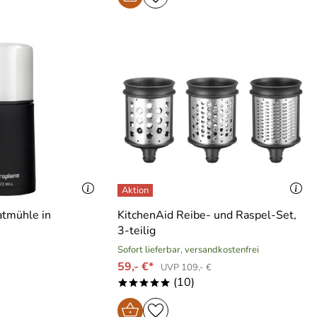
tmühle in
KitchenAid Reibe- und Raspel-Set,
3-teilig
Sofort lieferbar, versandkostenfrei
59,- €*
UVP 109,- €
(10)
*****