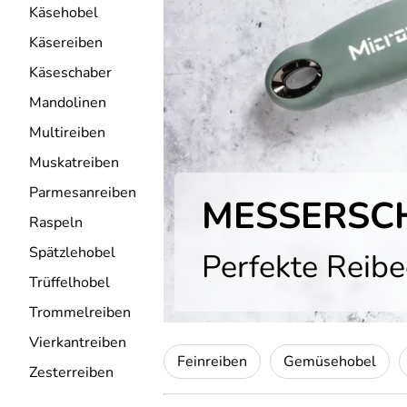
Käsehobel
Käsereiben
Käseschaber
Mandolinen
Multireiben
Muskatreiben
Parmesanreiben
MESSERSCH
Raspeln
Spätzlehobel
Perfekte Reibe
Trüffelhobel
Trommelreiben
Vierkantreiben
Feinreiben
Gemüsehobel
Zesterreiben