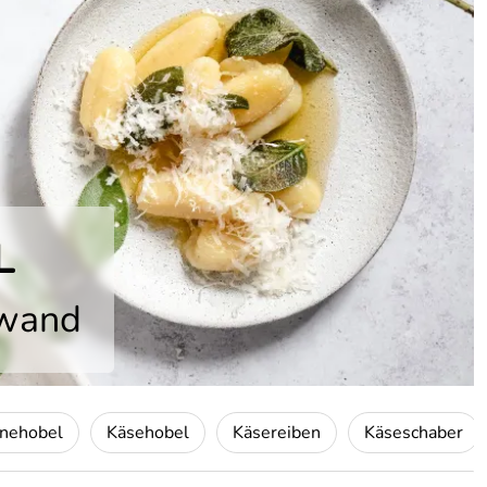
L
fwand
nnehobel
Käsehobel
Käsereiben
Käseschaber