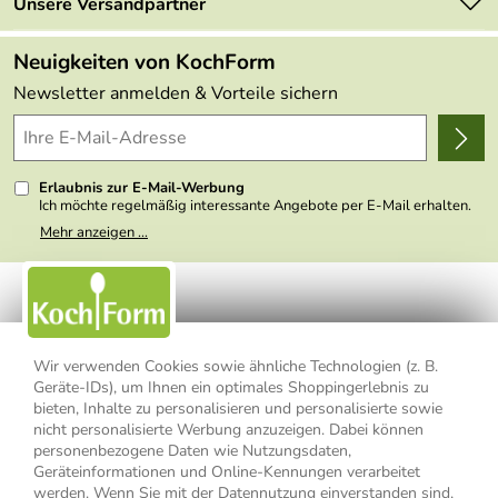
Retourenportal
Unsere Versandpartner
Angebote
FAQs
Made in Germany
Neuigkeiten von KochForm
Lieferbedingungen
Themen
Newsletter anmelden & Vorteile sichern
Delivery Terms
Wir über uns
Kundenlogin
Presse
Erlaubnis zur E-Mail-Werbung
Ich möchte regelmäßig interessante Angebote per E-Mail erhalten.
Meine E-Mail-Adresse wird nicht an andere Unternehmen
Mehr anzeigen ...
weitergegeben. Zu statistischen Zwecken wird in anonymer Form
ausgewertet, welche Links im Newsletter geklickt werden. Dabei ist
nicht erkennbar, welche konkrete Person geklickt hat. Diese
Einwilligung zur Nutzung meiner E-Mail- Adresse für Werbezwecke
kann ich jederzeit mit Wirkung für die Zukunft widerrufen, indem ich
den Link "Abmelden" am Ende des Newsletters anklicke oder die
Option Newsletter im Mitgliederbereich deaktiviere. Die
Datenschutzerklärung
habe ich zur Kenntnis genommen.
Wir verwenden Cookies sowie ähnliche Technologien (z. B.
Geräte-IDs), um Ihnen ein optimales Shoppingerlebnis zu
bieten, Inhalte zu personalisieren und personalisierte sowie
Impressum
Datenschutzerklärung
AGB
nicht personalisierte Werbung anzuzeigen. Dabei können
personenbezogene Daten wie Nutzungsdaten,
Widerrufsbelehrung
Widerrufsformular
Geräteinformationen und Online-Kennungen verarbeitet
werden. Wenn Sie mit der Datennutzung einverstanden sind,