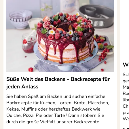
Wa
Sc
Süße Welt des Backens - Backrezepte für
ge
jeden Anlass
Mat
Ba
Sie haben Spaß am Backen und suchen einfache
üb
Backrezepte für Kuchen, Torten, Brote, Plätzchen,
Ch
Kekse, Muffins oder herzhaftes Backwerk wie
pr
Quiche, Pizza, Pie oder Tarte? Dann stöbern Sie
Wor
durch die große Vielfalt unserer Backrezepte...
> 