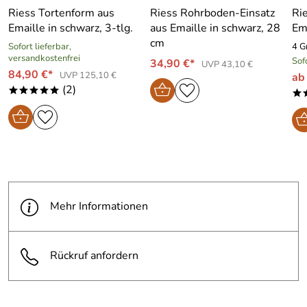
Riess Tortenform aus
Riess Rohrboden-Einsatz
Ri
Emaille in schwarz, 3-tlg.
aus Emaille in schwarz, 28
Em
cm
Sofort lieferbar,
4 G
versandkostenfrei
Sof
34,90 €*
UVP 43,10 €
84,90 €*
UVP 125,10 €
ab
(2)
*****
*
Mehr Informationen
Rückruf anfordern