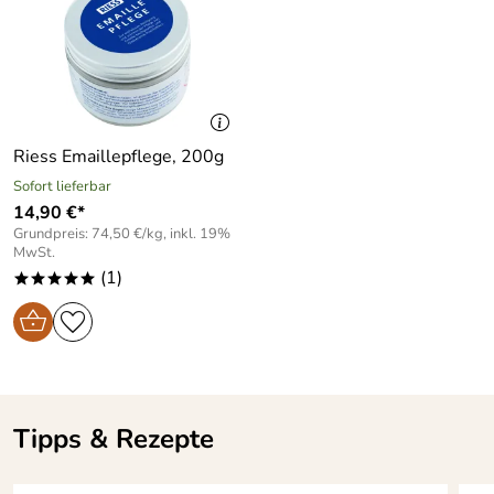
für Menschen mit Nickelallergie
geeignet
bakterienhemmend und
Hersteller: Riess Kelomat GmbH, Maisberg 47, 3341
aromaneutral
Ybbsitz, Österreich, anfragen@riess.at
Zum Einsetzen in Tortenformen
Riess Emaillepflege, 200g
mit 26 cm Durchmesser
Sofort lieferbar
14,90 €*
Grundpreis: 74,50 €/kg, inkl. 19%
MwSt.
(1)
*****
Tipps & Rezepte