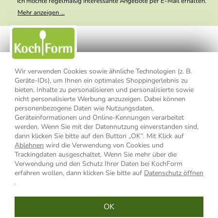
Ich möchte regelmäßig interessante Angebote per E-Mail erhalten.
Meine E-Mail-Adresse wird nicht an andere Unternehmen
Mehr anzeigen ...
weitergegeben. Zu statistischen Zwecken wird in anonymer Form
ausgewertet, welche Links im Newsletter geklickt werden. Dabei ist
nicht erkennbar, welche konkrete Person geklickt hat. Diese
Einwilligung zur Nutzung meiner E-Mail- Adresse für Werbezwecke
kann ich jederzeit mit Wirkung für die Zukunft widerrufen, indem ich
den Link "Abmelden" am Ende des Newsletters anklicke oder die
Option Newsletter im Mitgliederbereich deaktiviere. Die
Datenschutzerklärung
habe ich zur Kenntnis genommen.
Wir verwenden Cookies sowie ähnliche Technologien (z. B.
Geräte-IDs), um Ihnen ein optimales Shoppingerlebnis zu
Impressum
Datenschutzerklärung
AGB
bieten, Inhalte zu personalisieren und personalisierte sowie
nicht personalisierte Werbung anzuzeigen. Dabei können
personenbezogene Daten wie Nutzungsdaten,
Widerrufsbelehrung
Widerrufsformular
Geräteinformationen und Online-Kennungen verarbeitet
werden. Wenn Sie mit der Datennutzung einverstanden sind,
Vertrag widerrufen
dann klicken Sie bitte auf den Button „OK“. Mit Klick auf
Ablehnen
wird die Verwendung von Cookies und
Trackingdaten ausgeschaltet. Wenn Sie mehr über die
Verwendung und den Schutz Ihrer Daten bei KochForm
* Alle Preisangaben inkl. MwSt., bis 49,90 € Bestellwert zzgl.
erfahren wollen, dann klicken Sie bitte auf
Datenschutz öffnen
Versandkosten
, ab 49,90 € Bestellwert inkl.
Versandkosten
innerhalb
.
Deutschlands
OK