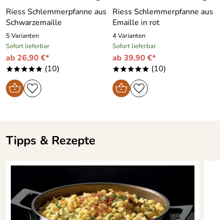
Tipp:
Zur Reinigung sollte man das Servierbrett einfach
Riess Schlemmerpfanne aus
Riess Schlemmerpfanne aus
abspülen und ab und zu mit Öl einfetten.
Schwarzemaille
Emaille in rot
Gefertigt wird Riess Kochgeschirr aus Emaille in Ybbsitz in
5 Varianten
4 Varianten
Österreich.
Sofort lieferbar
Sofort lieferbar
ab 26,90 €*
ab 39,90 €*
(10)
(10)
*****
*****
Hersteller: Riess Kelomat GmbH, Maisberg 47, 3341
Ybbsitz, Österreich, anfragen@riess.at
Tipps & Rezepte