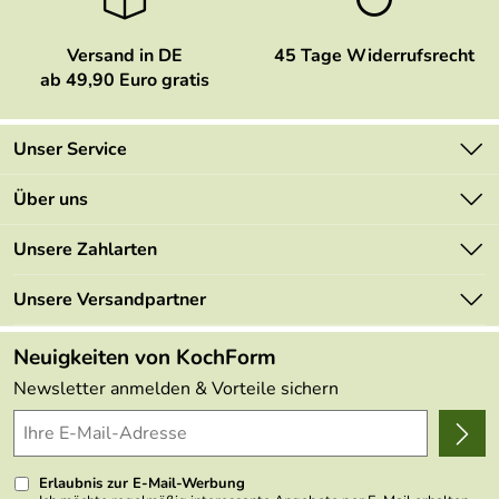
Versand in DE
45 Tage Widerrufsrecht
ab 49,90 Euro gratis
Unser Service
Kontakt
Über uns
Newsletter
Marken
Unsere Zahlarten
Mehrwertsteuerfrei
Neu
Retourenportal
Unsere Versandpartner
Angebote
FAQs
Made in Germany
Neuigkeiten von KochForm
Lieferbedingungen
Themen
Newsletter anmelden & Vorteile sichern
Delivery Terms
Wir über uns
Kundenlogin
Presse
Erlaubnis zur E-Mail-Werbung